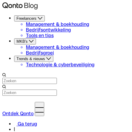
Freelancers
Management & boekhouding
Bedrijfsontwikkeling
Tools en tips
MKB's
Management & boekhouding
Bedrijfsgroei
Trends & nieuws
Technologie & cyberbeveiliging
Ontdek Qonto
Ga terug