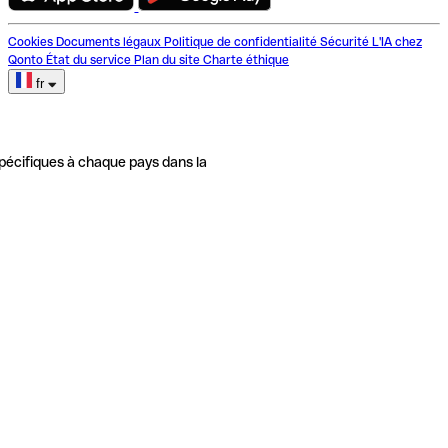
Cookies
Documents légaux
Politique de confidentialité
Sécurité
L'IA chez
Qonto
État du service
Plan du site
Charte éthique
fr
pécifiques à chaque pays dans la