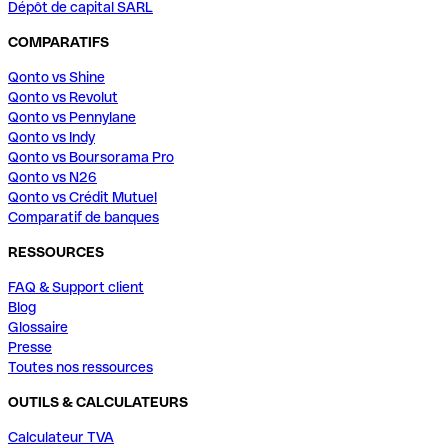
Dépôt de capital SARL
COMPARATIFS
Qonto vs Shine
Qonto vs Revolut
Qonto vs Pennylane
Qonto vs Indy
Qonto vs Boursorama Pro
Qonto vs N26
Qonto vs Crédit Mutuel
Comparatif de banques
RESSOURCES
FAQ & Support client
Blog
Glossaire
Presse
Toutes nos ressources
OUTILS & CALCULATEURS
Calculateur TVA