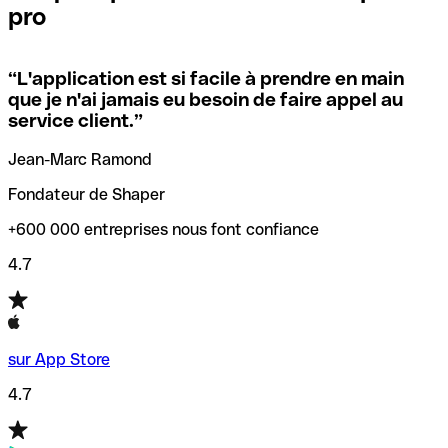
pro
locales.
Pour éviter ces erreurs, Qonto a créé un outil de
vérification/recherche de codes SWIFT. Ainsi, vous pouvez
“
L'application est si facile à prendre en main
Si vous n'êtes pas sûr du code SWIFT que vous devriez
trouver et vérifier vos codes SWIFT avant de réaliser vos
que je n'ai jamais eu besoin de faire appel au
utiliser, nous avons développé un outil de recherche de
transferts d’argent.
service client.
”
codes SWIFT par nom de banque.
Jean-Marc Ramond
Fondateur de Shaper
+600 000 entreprises nous font confiance
4.7
sur App Store
4.7