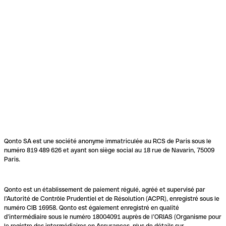
Qonto SA est une société anonyme immatriculée au RCS de Paris sous le
numéro 819 489 626 et ayant son siège social au 18 rue de Navarin, 75009
Paris.
Qonto est un établissement de paiement régulé, agréé et supervisé par
l'Autorité de Contrôle Prudentiel et de Résolution (ACPR), enregistré sous le
numéro CIB 16958. Qonto est également enregistré en qualité
d’intermédiaire sous le numéro 18004091 auprès de l’ORIAS (Organisme pour
le registre des intermédiaires en Assurances, plus de détails sur