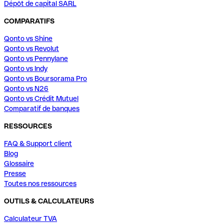
Dépôt de capital SARL
COMPARATIFS
Qonto vs Shine
Qonto vs Revolut
Qonto vs Pennylane
Qonto vs Indy
Qonto vs Boursorama Pro
Qonto vs N26
Qonto vs Crédit Mutuel
Comparatif de banques
RESSOURCES
FAQ & Support client
Blog
Glossaire
Presse
Toutes nos ressources
OUTILS & CALCULATEURS
Calculateur TVA