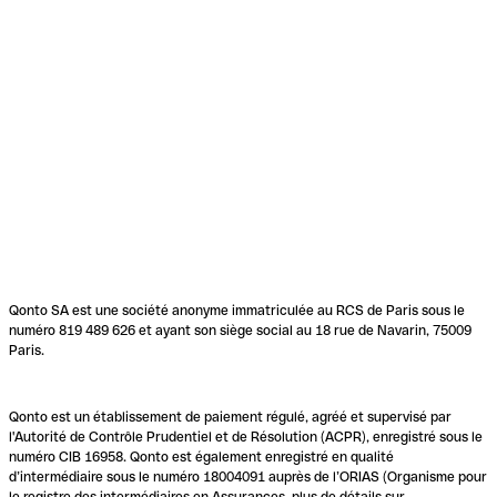
Qonto SA est une société anonyme immatriculée au RCS de Paris sous le
numéro 819 489 626 et ayant son siège social au 18 rue de Navarin, 75009
Paris.
Qonto est un établissement de paiement régulé, agréé et supervisé par
l'Autorité de Contrôle Prudentiel et de Résolution (ACPR), enregistré sous le
numéro CIB 16958. Qonto est également enregistré en qualité
d’intermédiaire sous le numéro 18004091 auprès de l’ORIAS (Organisme pour
le registre des intermédiaires en Assurances, plus de détails sur