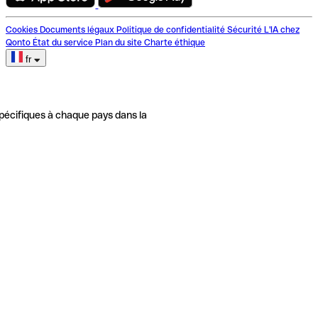
Cookies
Documents légaux
Politique de confidentialité
Sécurité
L'IA chez
Qonto
État du service
Plan du site
Charte éthique
fr
pécifiques à chaque pays dans la