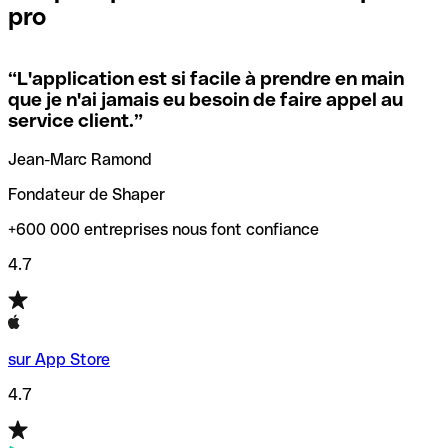
pro
locales.
Pour éviter ces erreurs, Qonto a créé un outil de
vérification/recherche de codes SWIFT. Ainsi, vous pouvez
“
L'application est si facile à prendre en main
Si vous n'êtes pas sûr du code SWIFT que vous devriez
trouver et vérifier vos codes SWIFT avant de réaliser vos
que je n'ai jamais eu besoin de faire appel au
utiliser, nous avons développé un outil de recherche de
transferts d’argent.
service client.
”
codes SWIFT par nom de banque.
Jean-Marc Ramond
Fondateur de Shaper
+600 000 entreprises nous font confiance
4.7
sur App Store
4.7