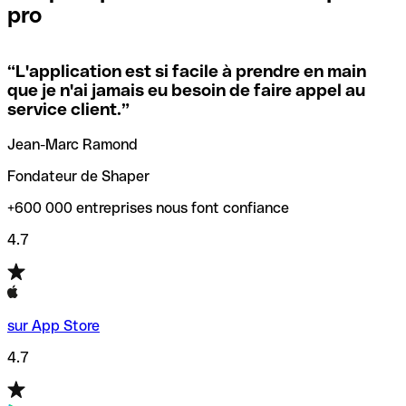
pro
locales.
Pour éviter ces erreurs, Qonto a créé un outil de
vérification/recherche de codes SWIFT. Ainsi, vous pouvez
“
L'application est si facile à prendre en main
Si vous n'êtes pas sûr du code SWIFT que vous devriez
trouver et vérifier vos codes SWIFT avant de réaliser vos
que je n'ai jamais eu besoin de faire appel au
utiliser, nous avons développé un outil de recherche de
transferts d’argent.
service client.
”
codes SWIFT par nom de banque.
Jean-Marc Ramond
Fondateur de Shaper
+600 000 entreprises nous font confiance
4.7
sur App Store
4.7