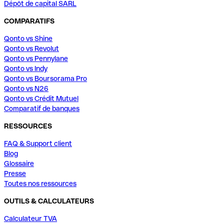
Dépôt de capital SARL
COMPARATIFS
Qonto vs Shine
Qonto vs Revolut
Qonto vs Pennylane
Qonto vs Indy
Qonto vs Boursorama Pro
Qonto vs N26
Qonto vs Crédit Mutuel
Comparatif de banques
RESSOURCES
FAQ & Support client
Blog
Glossaire
Presse
Toutes nos ressources
OUTILS & CALCULATEURS
Calculateur TVA