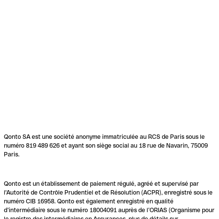
Qonto SA est une société anonyme immatriculée au RCS de Paris sous le
numéro 819 489 626 et ayant son siège social au 18 rue de Navarin, 75009
Paris.
Qonto est un établissement de paiement régulé, agréé et supervisé par
l'Autorité de Contrôle Prudentiel et de Résolution (ACPR), enregistré sous le
numéro CIB 16958. Qonto est également enregistré en qualité
d’intermédiaire sous le numéro 18004091 auprès de l’ORIAS (Organisme pour
le registre des intermédiaires en Assurances, plus de détails sur