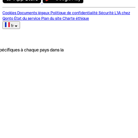
Cookies
Documents légaux
Politique de confidentialité
Sécurité
L'IA chez
Qonto
État du service
Plan du site
Charte éthique
fr
pécifiques à chaque pays dans la