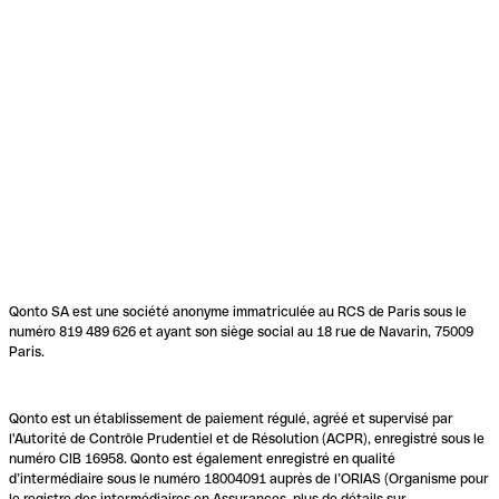
Qonto SA est une société anonyme immatriculée au RCS de Paris sous le
numéro 819 489 626 et ayant son siège social au 18 rue de Navarin, 75009
Paris.
Qonto est un établissement de paiement régulé, agréé et supervisé par
l'Autorité de Contrôle Prudentiel et de Résolution (ACPR), enregistré sous le
numéro CIB 16958. Qonto est également enregistré en qualité
d’intermédiaire sous le numéro 18004091 auprès de l’ORIAS (Organisme pour
le registre des intermédiaires en Assurances, plus de détails sur