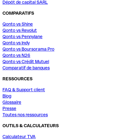
Dépôt de capital SARL
COMPARATIFS
Qonto vs Shine
Qonto vs Revolut
Qonto vs Pennylane
Qonto vs Indy
Qonto vs Boursorama Pro
Qonto vs N26
Qonto vs Crédit Mutuel
Comparatif de banques
RESSOURCES
FAQ & Support client
Blog
Glossaire
Presse
Toutes nos ressources
OUTILS & CALCULATEURS
Calculateur TVA