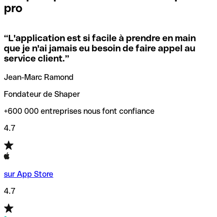
pro
locales.
Pour éviter ces erreurs, Qonto a créé un outil de
vérification/recherche de codes SWIFT. Ainsi, vous pouvez
“
L'application est si facile à prendre en main
Si vous n'êtes pas sûr du code SWIFT que vous devriez
trouver et vérifier vos codes SWIFT avant de réaliser vos
que je n'ai jamais eu besoin de faire appel au
utiliser, nous avons développé un outil de recherche de
transferts d’argent.
service client.
”
codes SWIFT par nom de banque.
Jean-Marc Ramond
Fondateur de Shaper
+600 000 entreprises nous font confiance
4.7
sur App Store
4.7