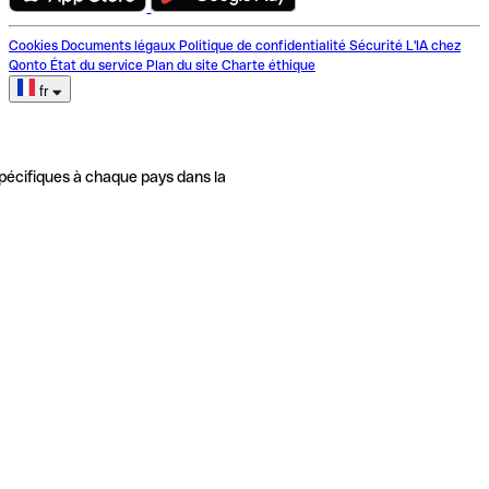
Cookies
Documents légaux
Politique de confidentialité
Sécurité
L'IA chez
Qonto
État du service
Plan du site
Charte éthique
fr
pécifiques à chaque pays dans la