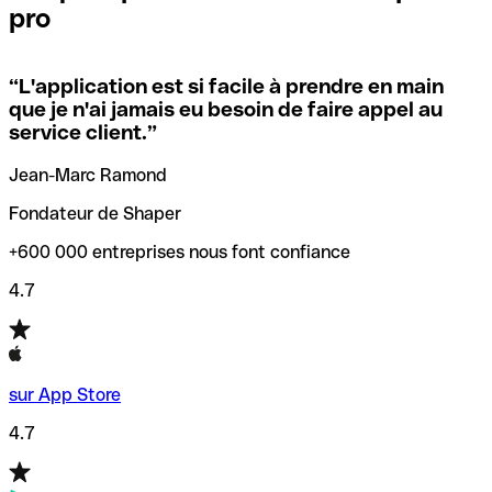
pro
locales.
Pour éviter ces erreurs, Qonto a créé un outil de
vérification/recherche de codes SWIFT. Ainsi, vous pouvez
“
L'application est si facile à prendre en main
Si vous n'êtes pas sûr du code SWIFT que vous devriez
trouver et vérifier vos codes SWIFT avant de réaliser vos
que je n'ai jamais eu besoin de faire appel au
utiliser, nous avons développé un outil de recherche de
transferts d’argent.
service client.
”
codes SWIFT par nom de banque.
Jean-Marc Ramond
Fondateur de Shaper
+600 000 entreprises nous font confiance
4.7
sur App Store
4.7