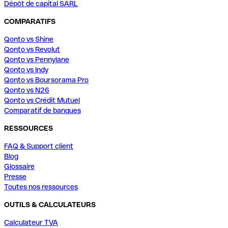
Dépôt de capital SARL
COMPARATIFS
Qonto vs Shine
Qonto vs Revolut
Qonto vs Pennylane
Qonto vs Indy
Qonto vs Boursorama Pro
Qonto vs N26
Qonto vs Crédit Mutuel
Comparatif de banques
RESSOURCES
FAQ & Support client
Blog
Glossaire
Presse
Toutes nos ressources
OUTILS & CALCULATEURS
Calculateur TVA