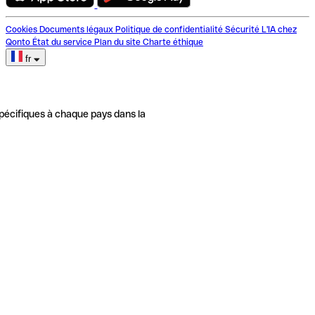
Cookies
Documents légaux
Politique de confidentialité
Sécurité
L'IA chez
Qonto
État du service
Plan du site
Charte éthique
fr
pécifiques à chaque pays dans la