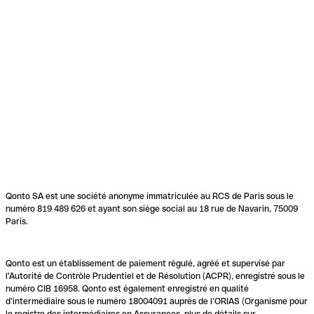
Qonto SA est une société anonyme immatriculée au RCS de Paris sous le
numéro 819 489 626 et ayant son siège social au 18 rue de Navarin, 75009
Paris.
Qonto est un établissement de paiement régulé, agréé et supervisé par
l'Autorité de Contrôle Prudentiel et de Résolution (ACPR), enregistré sous le
numéro CIB 16958. Qonto est également enregistré en qualité
d’intermédiaire sous le numéro 18004091 auprès de l’ORIAS (Organisme pour
le registre des intermédiaires en Assurances, plus de détails sur