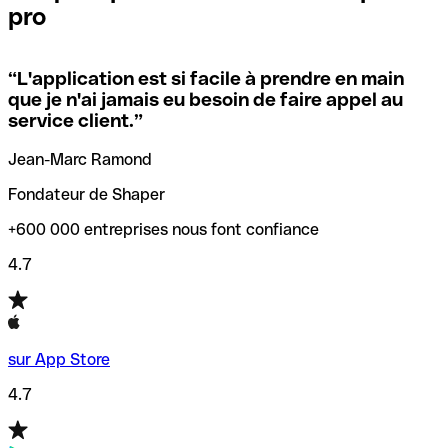
pro
locales.
Pour éviter ces erreurs, Qonto a créé un outil de
vérification/recherche de codes SWIFT. Ainsi, vous pouvez
“
L'application est si facile à prendre en main
Si vous n'êtes pas sûr du code SWIFT que vous devriez
trouver et vérifier vos codes SWIFT avant de réaliser vos
que je n'ai jamais eu besoin de faire appel au
utiliser, nous avons développé un outil de recherche de
transferts d’argent.
service client.
”
codes SWIFT par nom de banque.
Jean-Marc Ramond
Fondateur de Shaper
+600 000 entreprises nous font confiance
4.7
sur App Store
4.7