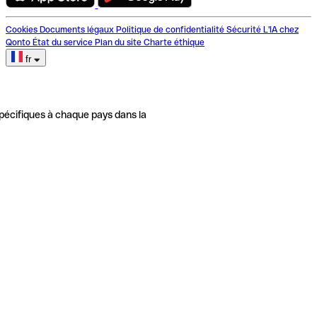
Cookies
Documents légaux
Politique de confidentialité
Sécurité
L'IA chez
Qonto
État du service
Plan du site
Charte éthique
fr
pécifiques à chaque pays dans la