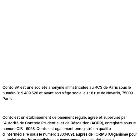
Qonto SA est une société anonyme immatriculée au RCS de Paris sous le
numéro 819 489 626 et ayant son siège social au 18 rue de Navarin, 75009
Paris.
Qonto est un établissement de paiement régulé, agréé et supervisé par
l'Autorité de Contrôle Prudentiel et de Résolution (ACPR), enregistré sous le
numéro CIB 16958. Qonto est également enregistré en qualité
d’intermédiaire sous le numéro 18004091 auprès de l’ORIAS (Organisme pour
le registre des intermédiaires en Assurances, plus de détails sur