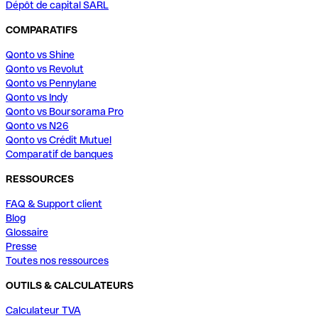
Dépôt de capital SARL
COMPARATIFS
Qonto vs Shine
Qonto vs Revolut
Qonto vs Pennylane
Qonto vs Indy
Qonto vs Boursorama Pro
Qonto vs N26
Qonto vs Crédit Mutuel
Comparatif de banques
RESSOURCES
FAQ & Support client
Blog
Glossaire
Presse
Toutes nos ressources
OUTILS & CALCULATEURS
Calculateur TVA