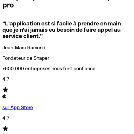
pro
locales.
Pour éviter ces erreurs, Qonto a créé un outil de
vérification/recherche de codes SWIFT. Ainsi, vous pouvez
“
L'application est si facile à prendre en main
Si vous n'êtes pas sûr du code SWIFT que vous devriez
trouver et vérifier vos codes SWIFT avant de réaliser vos
que je n'ai jamais eu besoin de faire appel au
utiliser, nous avons développé un outil de recherche de
transferts d’argent.
service client.
”
codes SWIFT par nom de banque.
Jean-Marc Ramond
Fondateur de Shaper
+600 000 entreprises nous font confiance
4.7
sur App Store
4.7