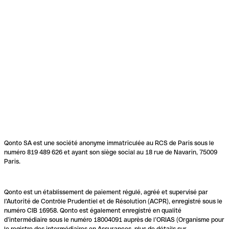
Qonto SA est une société anonyme immatriculée au RCS de Paris sous le
numéro 819 489 626 et ayant son siège social au 18 rue de Navarin, 75009
Paris.
Qonto est un établissement de paiement régulé, agréé et supervisé par
l'Autorité de Contrôle Prudentiel et de Résolution (ACPR), enregistré sous le
numéro CIB 16958. Qonto est également enregistré en qualité
d’intermédiaire sous le numéro 18004091 auprès de l’ORIAS (Organisme pour
le registre des intermédiaires en Assurances, plus de détails sur