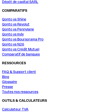
Dépôt de capital SARL
COMPARATIFS
Qonto vs Shine
Qonto vs Revolut
Qonto vs Pennylane
Qonto vs Indy
Qonto vs Boursorama Pro
Qonto vs N26
Qonto vs Crédit Mutuel
Comparatif de banques
RESSOURCES
FAQ & Support client
Blog
Glossaire
Presse
Toutes nos ressources
OUTILS & CALCULATEURS
Calculateur TVA