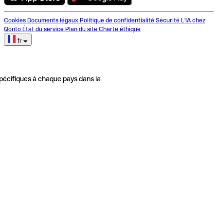
Cookies
Documents légaux
Politique de confidentialité
Sécurité
L'IA chez
Qonto
État du service
Plan du site
Charte éthique
fr
pécifiques à chaque pays dans la