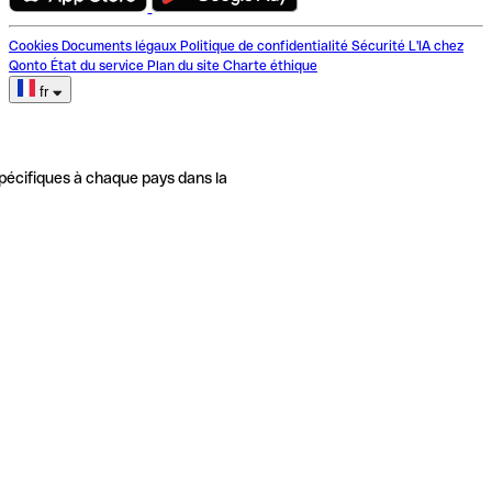
Cookies
Documents légaux
Politique de confidentialité
Sécurité
L'IA chez
Qonto
État du service
Plan du site
Charte éthique
fr
pécifiques à chaque pays dans la