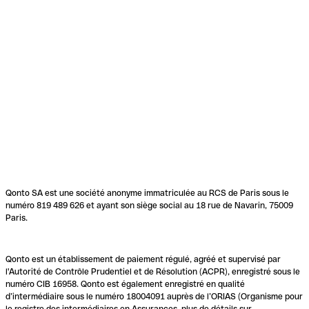
Qonto SA est une société anonyme immatriculée au RCS de Paris sous le
numéro 819 489 626 et ayant son siège social au 18 rue de Navarin, 75009
Paris.
Qonto est un établissement de paiement régulé, agréé et supervisé par
l'Autorité de Contrôle Prudentiel et de Résolution (ACPR), enregistré sous le
numéro CIB 16958. Qonto est également enregistré en qualité
d’intermédiaire sous le numéro 18004091 auprès de l’ORIAS (Organisme pour
le registre des intermédiaires en Assurances, plus de détails sur