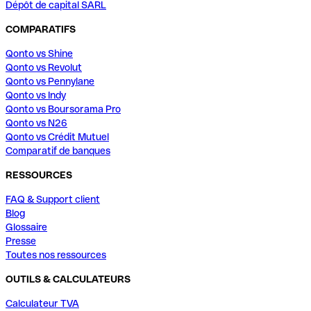
Dépôt de capital SARL
COMPARATIFS
Qonto vs Shine
Qonto vs Revolut
Qonto vs Pennylane
Qonto vs Indy
Qonto vs Boursorama Pro
Qonto vs N26
Qonto vs Crédit Mutuel
Comparatif de banques
RESSOURCES
FAQ & Support client
Blog
Glossaire
Presse
Toutes nos ressources
OUTILS & CALCULATEURS
Calculateur TVA