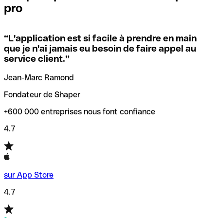
pro
locales.
Pour éviter ces erreurs, Qonto a créé un outil de
vérification/recherche de codes SWIFT. Ainsi, vous pouvez
“
L'application est si facile à prendre en main
Si vous n'êtes pas sûr du code SWIFT que vous devriez
trouver et vérifier vos codes SWIFT avant de réaliser vos
que je n'ai jamais eu besoin de faire appel au
utiliser, nous avons développé un outil de recherche de
transferts d’argent.
service client.
”
codes SWIFT par nom de banque.
Jean-Marc Ramond
Fondateur de Shaper
+600 000 entreprises nous font confiance
4.7
sur App Store
4.7