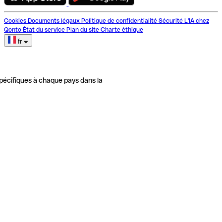
Cookies
Documents légaux
Politique de confidentialité
Sécurité
L'IA chez
Qonto
État du service
Plan du site
Charte éthique
fr
pécifiques à chaque pays dans la