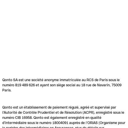
Qonto SA est une société anonyme immatriculée au RCS de Paris sous le
numéro 819 489 626 et ayant son siège social au 18 rue de Navarin, 75009
Paris.
Qonto est un établissement de paiement régulé, agréé et supervisé par
l'Autorité de Contrôle Prudentiel et de Résolution (ACPR), enregistré sous le
numéro CIB 16958. Qonto est également enregistré en qualité
d’intermédiaire sous le numéro 18004091 auprès de l’ORIAS (Organisme pour
le registre des intermédiaires en Assurances, plus de détails sur