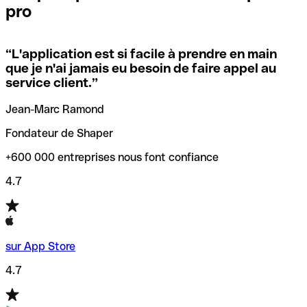
pro
locales.
Pour éviter ces erreurs, Qonto a créé un outil de
vérification/recherche de codes SWIFT. Ainsi, vous pouvez
“
L'application est si facile à prendre en main
Si vous n'êtes pas sûr du code SWIFT que vous devriez
trouver et vérifier vos codes SWIFT avant de réaliser vos
que je n'ai jamais eu besoin de faire appel au
utiliser, nous avons développé un outil de recherche de
transferts d’argent.
service client.
”
codes SWIFT par nom de banque.
Jean-Marc Ramond
Fondateur de Shaper
+600 000 entreprises nous font confiance
4.7
sur App Store
4.7