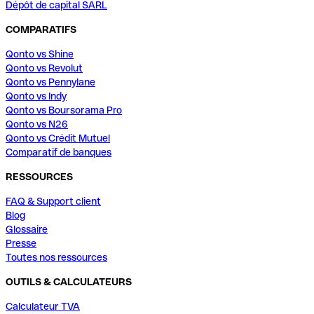
Dépôt de capital SARL
COMPARATIFS
Qonto vs Shine
Qonto vs Revolut
Qonto vs Pennylane
Qonto vs Indy
Qonto vs Boursorama Pro
Qonto vs N26
Qonto vs Crédit Mutuel
Comparatif de banques
RESSOURCES
FAQ & Support client
Blog
Glossaire
Presse
Toutes nos ressources
OUTILS & CALCULATEURS
Calculateur TVA