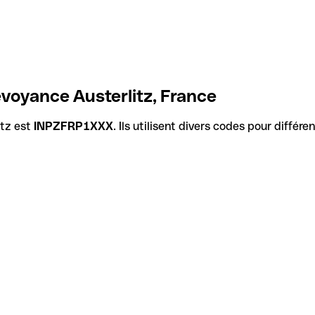
evoyance Austerlitz, France
itz est
INPZFRP1XXX
. Ils utilisent divers codes pour différ