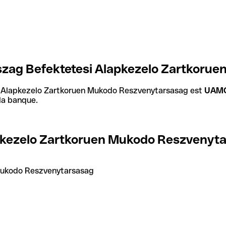
zag Befektetesi Alapkezelo Zartkorue
 Alapkezelo Zartkoruen Mukodo Reszvenytarsasag est
UAM
 la banque.
pkezelo Zartkoruen Mukodo Reszvenyt
Mukodo Reszvenytarsasag