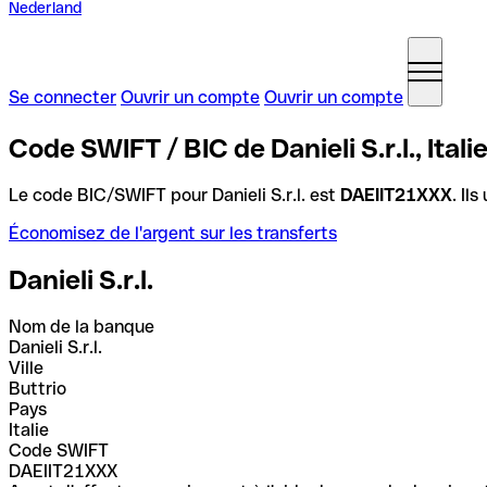
Nederland
Se connecter
Ouvrir un compte
Ouvrir un compte
Code SWIFT / BIC de Danieli S.r.l., Itali
Le code BIC/SWIFT pour Danieli S.r.l. est
DAEIIT21XXX
. Il
Économisez de l'argent sur les transferts
Danieli S.r.l.
Nom de la banque
Danieli S.r.l.
Ville
Buttrio
Pays
Italie
Code SWIFT
DAEIIT21XXX