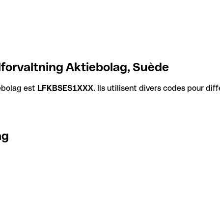
forvaltning Aktiebolag, Suède
ebolag est
LFKBSES1XXX
. Ils utilisent divers codes pour di
ag