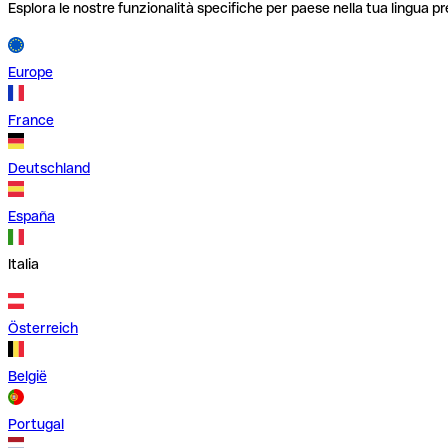
Esplora le nostre funzionalità specifiche per paese nella tua lingua pr
Europe
France
Deutschland
España
Italia
Österreich
België
Portugal