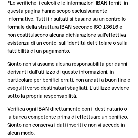
condizioni vigenti presso Landesbank Berlin Ag prima di
La banca destinataria è tenuta a collaborare per il recupero
*Le verifiche, i calcoli e le informazioni IBAN forniti in
valida.
procedere.
dei fondi
questa pagina hanno scopo esclusivamente
Il tuo istituto avvia su richiesta una procedura di richiamo
informativo. Tutti i risultati si basano su un controllo
Il rimborso non è però garantito, soprattutto se il
formale della struttura IBAN secondo ISO 13616 e
Dal 9 ottobre 2025, prima della conferma del pagamento, la
destinatario ha già prelevato il denaro
non costituiscono alcuna dichiarazione sull'effettiva
tua banca verifica la
corrispondenza tra l'IBAN e il nome del
beneficiario
e te lo comunica. Questo controllo non blocca il
Per i bonifici internazionali fuori dall'area SEPA, il recupero è
esistenza di un conto, sull'identità del titolare o sulla
pagamento, la decisione finale resta tua, e non si applica ai
molto più complesso e comporta commissioni aggiuntive
fattibilità di un pagamento.
bonifici al di fuori dell'area SEPA.
Nota sulla Verifica del Beneficiario (VoP)
: dal 2025, per i
Qonto non si assume alcuna responsabilità per danni
bonifici SEPA in euro, prima della conferma del pagamento la
derivanti dall'utilizzo di queste informazioni, in
tua banca verifica la corrispondenza tra l'IBAN e il nome del
Consiglio
: chiedi al destinatario di confermare l'IBAN per
particolare per bonifici errati, non andati a buon fine o
beneficiario. Se i dati non coincidono, ricevi un avviso che ti
iscritto, soprattutto in caso di nuovi rapporti commerciali o
consente di individuare l'errore prima di procedere. Questo
eseguiti verso destinatari sbagliati. L'utilizzo avviene
importi elevati. L'esistenza di un conto può essere verificata
controllo non blocca il pagamento, la decisione finale resta
sotto la propria responsabilità.
esclusivamente da Landesbank Berlin Ag stessa o tramite un
tua, e non si applica ai bonifici al di fuori dell'area SEPA.
bonifico di prova.
Verifica ogni IBAN direttamente con il destinatario o
la banca competente prima di effettuare un bonifico.
Consiglio
: verifica ogni IBAN prima di un bonifico con il nostro
Qonto non conserva i dati inseriti e non vi accede in
IBAN Checker gratuito, e in caso di dubbio confermalo con il
alcun modo.
destinatario. Questa attenzione è fondamentale soprattutto