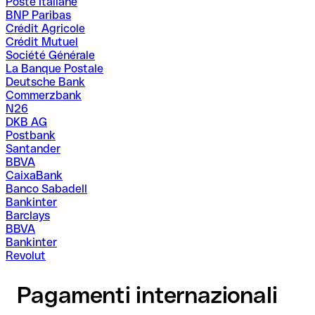
Poste Italiane
BNP Paribas
Crédit Agricole
Crédit Mutuel
Société Générale
La Banque Postale
Deutsche Bank
Commerzbank
N26
DKB AG
Postbank
Santander
BBVA
CaixaBank
Banco Sabadell
Bankinter
Barclays
BBVA
Bankinter
Revolut
Pagamenti internazionali