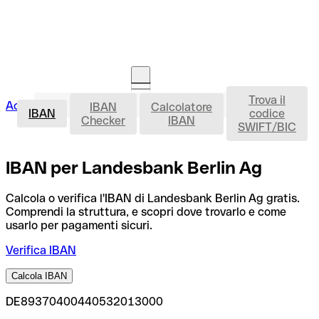
Trova il
IBAN
Accedi
IBAN
Calcolatore
Avvia la procedura
IBAN
codice
Checker
IBAN
SWIFT/BIC
IBAN per Landesbank Berlin Ag
Calcola o verifica l'IBAN di Landesbank Berlin Ag gratis.
Comprendi la struttura, e scopri dove trovarlo e come
usarlo per pagamenti sicuri.
Verifica IBAN
Calcola IBAN
DE89370400440532013000