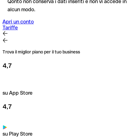
Qonto non conserva i dati inseriti e non vi accede in
IBAN Checker gratuito, e in caso di dubbio confermalo con il
alcun modo.
destinatario. Questa attenzione è fondamentale soprattutto
per importi elevati o nuovi rapporti commerciali.
Apri un conto
Tariffe
Trova il miglior piano per il tuo business
4,7
su App Store
4,7
su Play Store