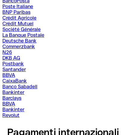
BancoPosta
Poste Italiane
BNP Paribas
Crédit Agricole
Crédit Mutuel
Société Générale
La Banque Postale
Deutsche Bank
Commerzbank
N26
DKB AG
Postbank
Santander
BBVA
CaixaBank
Banco Sabadell
Bankinter
Barclays
BBVA
Bankinter
Revolut
Pagamenti internazionali