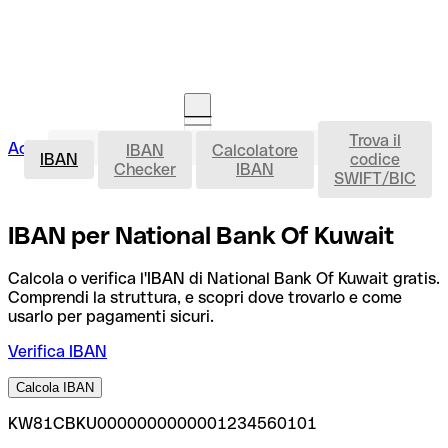
Trova il
IBAN
Accedi
IBAN
Calcolatore
Avvia la procedura
IBAN
codice
Checker
IBAN
SWIFT/BIC
IBAN per National Bank Of Kuwait
Calcola o verifica l'IBAN di National Bank Of Kuwait gratis.
Comprendi la struttura, e scopri dove trovarlo e come
usarlo per pagamenti sicuri.
Verifica IBAN
Calcola IBAN
KW81CBKU0000000000001234560101