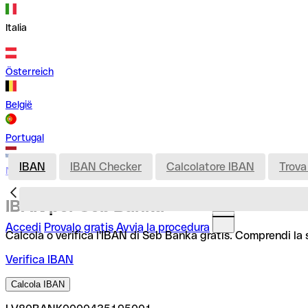
Italia
Österreich
België
Portugal
IBAN
IBAN Checker
Calcolatore IBAN
Trova
Nederland
IBAN per Seb Banka
Accedi
Provalo gratis
Avvia la procedura
Calcola o verifica l'IBAN di Seb Banka gratis. Comprendi la 
Verifica IBAN
Calcola IBAN