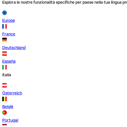
Esplora le nostre funzionalità specifiche per paese nella tua lingua pr
Europe
France
Deutschland
España
Italia
Österreich
België
Portugal