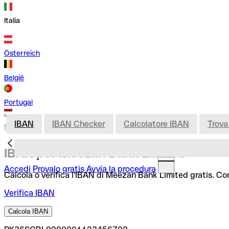
Italia
Österreich
België
Portugal
IBAN
IBAN Checker
Calcolatore IBAN
Trova
Nederland
IBAN per Meezan Bank Limited
Accedi
Provalo gratis
Avvia la procedura
Calcola o verifica l'IBAN di Meezan Bank Limited gratis. Com
Verifica IBAN
Calcola IBAN