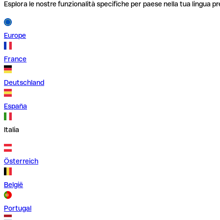
Esplora le nostre funzionalità specifiche per paese nella tua lingua pr
Europe
France
Deutschland
España
Italia
Österreich
België
Portugal