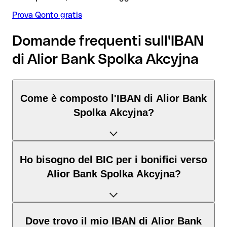
Prova Qonto gratis
Domande frequenti sull'IBAN
di Alior Bank Spolka Akcyjna
Come è composto l'IBAN di Alior Bank
Spolka Akcyjna?
L'IBAN Polonia è composto da 28 caratteri suddivisi in
tre
Ho bisogno del BIC per i bonifici verso
elementi
:
Alior Bank Spolka Akcyjna?
Codice Paese
(posizione 1-2): Polonia è il codice ISO 3166-
1 che identifica il Paese.
Cifre di controllo
(posizione 3-4): calcolate con il metodo
Dipende dalla destinazione del bonifico:
Dove trovo il mio IBAN di Alior Bank
modulo 97, consentono la validazione in automatico.