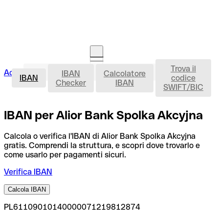
Trova il
IBAN
Accedi
IBAN
Calcolatore
Avvia la procedura
IBAN
codice
Checker
IBAN
SWIFT/BIC
IBAN per Alior Bank Spolka Akcyjna
Calcola o verifica l'IBAN di Alior Bank Spolka Akcyjna
gratis. Comprendi la struttura, e scopri dove trovarlo e
come usarlo per pagamenti sicuri.
Verifica IBAN
Calcola IBAN
PL61109010140000071219812874