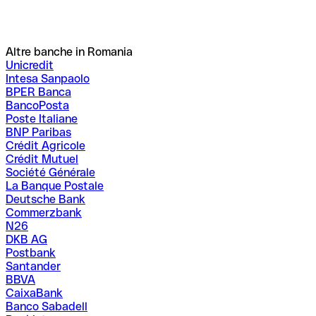
Altre banche in Romania
Unicredit
Intesa Sanpaolo
BPER Banca
BancoPosta
Poste Italiane
BNP Paribas
Crédit Agricole
Crédit Mutuel
Société Générale
La Banque Postale
Deutsche Bank
Commerzbank
N26
DKB AG
Postbank
Santander
BBVA
CaixaBank
Banco Sabadell