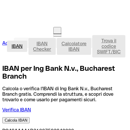
Trova il
IBAN
Accedi
IBAN
Calcolatore
Avvia la procedura
IBAN
codice
Checker
IBAN
SWIFT/BIC
IBAN per Ing Bank N.v., Bucharest
Branch
Calcola o verifica l'IBAN di Ing Bank N.v., Bucharest
Branch gratis. Comprendi la struttura, e scopri dove
trovarlo e come usarlo per pagamenti sicuri.
Verifica IBAN
Calcola IBAN