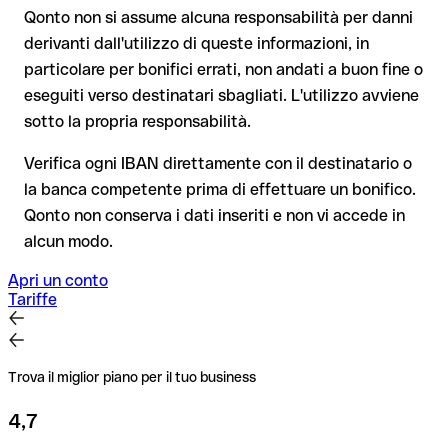
Nota sulla Verifica del Beneficiario (VoP)
: dal 2025, per i
bonifici al di fuori dell'area SEPA.
Qonto non si assume alcuna responsabilità per danni
bonifici SEPA in euro, prima della conferma del pagamento la
derivanti dall'utilizzo di queste informazioni, in
tua banca verifica la corrispondenza tra l'IBAN e il nome del
particolare per bonifici errati, non andati a buon fine o
beneficiario. Se i dati non coincidono, ricevi un avviso che ti
Consiglio
: chiedi al destinatario di confermare l'IBAN per
consente di individuare l'errore prima di procedere. Questo
eseguiti verso destinatari sbagliati. L'utilizzo avviene
iscritto, soprattutto in caso di nuovi rapporti commerciali o
controllo non blocca il pagamento, la decisione finale resta
sotto la propria responsabilità.
importi elevati. L'esistenza di un conto può essere verificata
tua, e non si applica ai bonifici al di fuori dell'area SEPA.
esclusivamente da Ing Bank N.v., Bucharest Branch stessa o
Verifica ogni IBAN direttamente con il destinatario o
tramite un bonifico di prova.
la banca competente prima di effettuare un bonifico.
Consiglio
: verifica ogni IBAN prima di un bonifico con il nostro
Qonto non conserva i dati inseriti e non vi accede in
IBAN Checker gratuito, e in caso di dubbio confermalo con il
alcun modo.
destinatario. Questa attenzione è fondamentale soprattutto
per importi elevati o nuovi rapporti commerciali.
Apri un conto
Tariffe
Trova il miglior piano per il tuo business
4,7