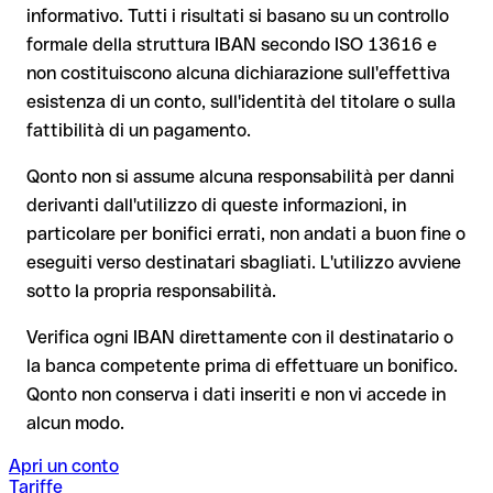
Il tuo istituto avvia su richiesta una procedura di richiamo
informativo. Tutti i risultati si basano su un controllo
Il rimborso non è però garantito, soprattutto se il
formale della struttura IBAN secondo ISO 13616 e
Dal 9 ottobre 2025, prima della conferma del pagamento, la
destinatario ha già prelevato il denaro
non costituiscono alcuna dichiarazione sull'effettiva
tua banca verifica la
corrispondenza tra l'IBAN e il nome del
beneficiario
e te lo comunica. Questo controllo non blocca il
Per i bonifici internazionali fuori dall'area SEPA, il recupero è
esistenza di un conto, sull'identità del titolare o sulla
pagamento, la decisione finale resta tua, e non si applica ai
molto più complesso e comporta commissioni aggiuntive
fattibilità di un pagamento.
bonifici al di fuori dell'area SEPA.
Nota sulla Verifica del Beneficiario (VoP)
: dal 2025, per i
Qonto non si assume alcuna responsabilità per danni
bonifici SEPA in euro, prima della conferma del pagamento la
derivanti dall'utilizzo di queste informazioni, in
tua banca verifica la corrispondenza tra l'IBAN e il nome del
Consiglio
: chiedi al destinatario di confermare l'IBAN per
particolare per bonifici errati, non andati a buon fine o
beneficiario. Se i dati non coincidono, ricevi un avviso che ti
iscritto, soprattutto in caso di nuovi rapporti commerciali o
consente di individuare l'errore prima di procedere. Questo
eseguiti verso destinatari sbagliati. L'utilizzo avviene
importi elevati. L'esistenza di un conto può essere verificata
controllo non blocca il pagamento, la decisione finale resta
sotto la propria responsabilità.
esclusivamente da ABN AMRO stessa o tramite un bonifico di
tua, e non si applica ai bonifici al di fuori dell'area SEPA.
prova.
Verifica ogni IBAN direttamente con il destinatario o
la banca competente prima di effettuare un bonifico.
Consiglio
: verifica ogni IBAN prima di un bonifico con il nostro
Qonto non conserva i dati inseriti e non vi accede in
IBAN Checker gratuito, e in caso di dubbio confermalo con il
alcun modo.
destinatario. Questa attenzione è fondamentale soprattutto
per importi elevati o nuovi rapporti commerciali.
Apri un conto
Tariffe