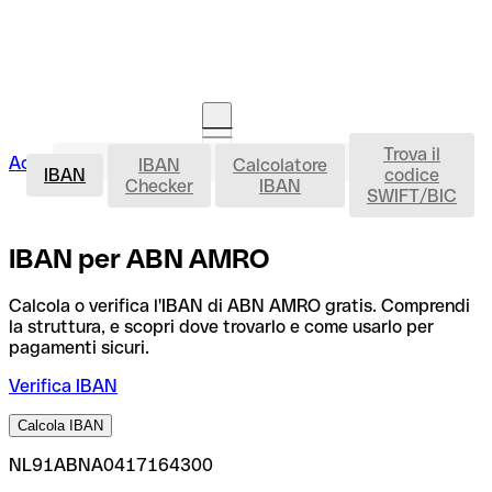
Trova il
IBAN
Accedi
IBAN
Calcolatore
Avvia la procedura
IBAN
codice
Checker
IBAN
SWIFT/BIC
IBAN per ABN AMRO
Calcola o verifica l'IBAN di ABN AMRO gratis. Comprendi
la struttura, e scopri dove trovarlo e come usarlo per
pagamenti sicuri.
Verifica IBAN
Calcola IBAN
NL91ABNA0417164300