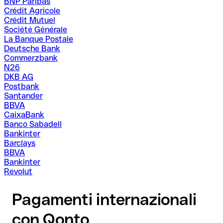
BNP Paribas
Crédit Agricole
Crédit Mutuel
Société Générale
La Banque Postale
Deutsche Bank
Commerzbank
N26
DKB AG
Postbank
Santander
BBVA
CaixaBank
Banco Sabadell
Bankinter
Barclays
BBVA
Bankinter
Revolut
Pagamenti internazionali
con Qonto