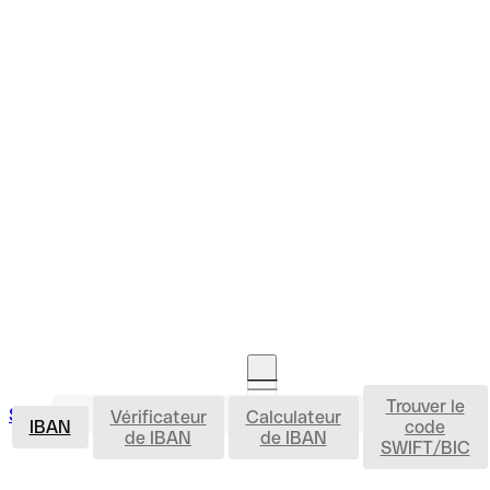
Trouver le
IBAN
Se connecter
Vérificateur
Calculateur
Ouvrir un compte
IBAN
code
de IBAN
de IBAN
SWIFT/BIC