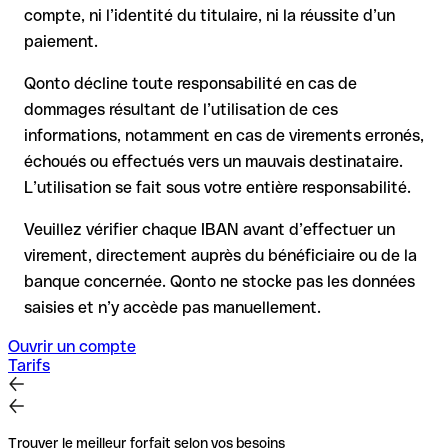
compte, ni l’identité du titulaire, ni la réussite d’un
le remboursement n’est pas garanti, surtout si les fonds ont
paiement.
déjà été retirés
pour les virements hors SEPA, la récupération est plus
Qonto décline toute responsabilité en cas de
complexe et peut entraîner des frais
dommages résultant de l’utilisation de ces
informations, notamment en cas de virements erronés,
Recommandation
: vérifiez systématiquement chaque IBAN
avant un virement (via un outil de vérification) et confirmez-le
échoués ou effectués vers un mauvais destinataire.
directement auprès du bénéficiaire en cas de doute. Cette
L’utilisation se fait sous votre entière responsabilité.
précaution est essentielle, en particulier pour des montants
élevés ou de nouvelles relations commerciales.
Veuillez vérifier chaque IBAN avant d’effectuer un
virement, directement auprès du bénéficiaire ou de la
banque concernée. Qonto ne stocke pas les données
saisies et n’y accède pas manuellement.
Ouvrir un compte
Tarifs
Trouver le meilleur forfait selon vos besoins