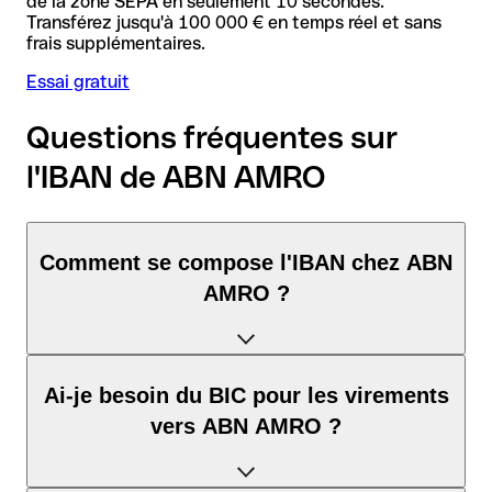
de la zone SEPA en seulement 10 secondes.
Transférez jusqu'à 100 000 € en temps réel et sans
frais supplémentaires.
Essai gratuit
Questions fréquentes sur
l'IBAN de ABN AMRO
Comment se compose l'IBAN chez ABN
AMRO ?
L'IBAN aux Pays-Bas se compose exactement de 18
Ai-je besoin du BIC pour les virements
caractères et comprend trois éléments :
vers ABN AMRO ?
Code pays (positions 1–2) : NL identifie Pays-Bas selon la
norme ISO 3166-1.