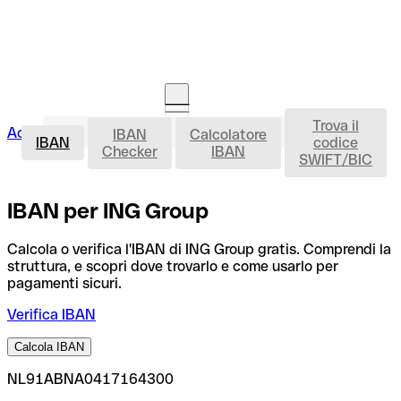
Trova il
IBAN
Accedi
IBAN
Calcolatore
Avvia la procedura
IBAN
codice
Checker
IBAN
SWIFT/BIC
IBAN per ING Group
Calcola o verifica l'IBAN di ING Group gratis. Comprendi la
struttura, e scopri dove trovarlo e come usarlo per
pagamenti sicuri.
Verifica IBAN
Calcola IBAN
NL91ABNA0417164300