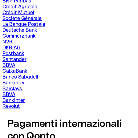
BNP Paribas
Crédit Agricole
Crédit Mutuel
Société Générale
La Banque Postale
Deutsche Bank
Commerzbank
N26
DKB AG
Postbank
Santander
BBVA
CaixaBank
Banco Sabadell
Bankinter
Barclays
BBVA
Bankinter
Revolut
Pagamenti internazionali
con Qonto