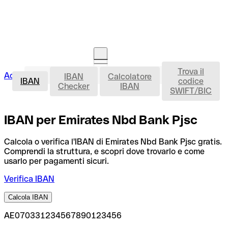
Trova il
IBAN
Accedi
IBAN
Calcolatore
Avvia la procedura
IBAN
codice
Checker
IBAN
SWIFT/BIC
IBAN per Emirates Nbd Bank Pjsc
Calcola o verifica l'IBAN di Emirates Nbd Bank Pjsc gratis.
Comprendi la struttura, e scopri dove trovarlo e come
usarlo per pagamenti sicuri.
Verifica IBAN
Calcola IBAN
AE070331234567890123456