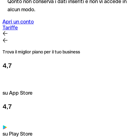
Qonto non conserva i dati inseriti e non vi accede in
IBAN Checker gratuito, e in caso di dubbio confermalo con il
alcun modo.
destinatario. Questa attenzione è fondamentale soprattutto
per importi elevati o nuovi rapporti commerciali.
Apri un conto
Tariffe
Trova il miglior piano per il tuo business
4,7
su App Store
4,7
su Play Store