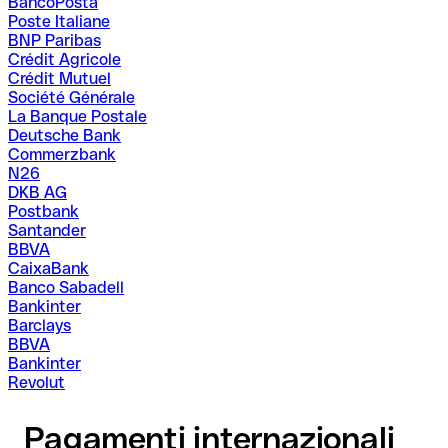
BancoPosta
Poste Italiane
BNP Paribas
Crédit Agricole
Crédit Mutuel
Société Générale
La Banque Postale
Deutsche Bank
Commerzbank
N26
DKB AG
Postbank
Santander
BBVA
CaixaBank
Banco Sabadell
Bankinter
Barclays
BBVA
Bankinter
Revolut
Pagamenti internazionali