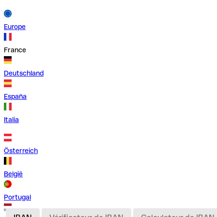
Europe
France
Deutschland
España
Italia
Österreich
België
Portugal