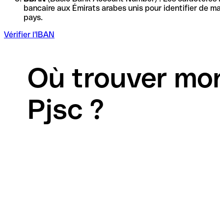
bancaire aux Émirats arabes unis pour identifier de manière unique la 
pays.
Vérifier l'IBAN
Où trouver mo
Pjsc ?