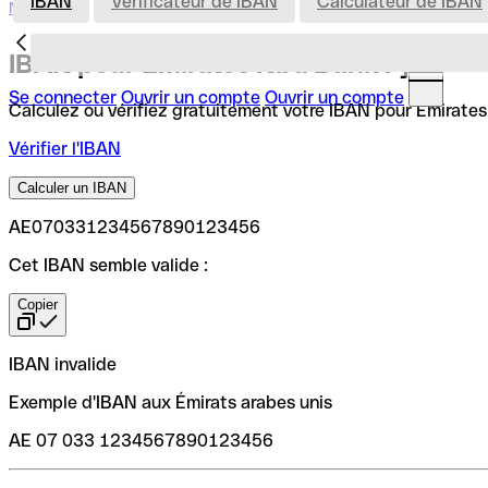
IBAN
Vérificateur de IBAN
Calculateur de IBAN
Nederland
IBAN pour Emirates Nbd Bank Pjsc
Se connecter
Ouvrir un compte
Ouvrir un compte
Calculez ou vérifiez gratuitement votre IBAN pour Emirates 
Vérifier l'IBAN
Calculer un IBAN
AE070331234567890123456
Cet IBAN semble valide :
Copier
IBAN invalide
Exemple d'IBAN aux Émirats arabes unis
AE 07 033 1234567890123456