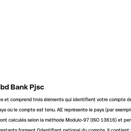
Nbd Bank Pjsc
 et comprend trois éléments qui identifient votre compte d
ays où le compte est tenu. AE représente le pays (par exemple
 sont calculés selon la méthode Modulo-97 (ISO 13616) et pe
stants forment l'identifiant national du compte. Il contient