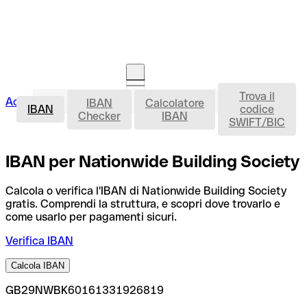
Trova il
IBAN
Accedi
IBAN
Calcolatore
Avvia la procedura
IBAN
codice
Checker
IBAN
SWIFT/BIC
IBAN per Nationwide Building Society
Calcola o verifica l'IBAN di Nationwide Building Society
gratis. Comprendi la struttura, e scopri dove trovarlo e
come usarlo per pagamenti sicuri.
Verifica IBAN
Calcola IBAN
GB29NWBK60161331926819