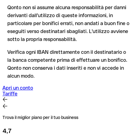
Nota sulla Verifica del Beneficiario (VoP)
: dal 2025, per i
Qonto non si assume alcuna responsabilità per danni
bonifici SEPA in euro, prima della conferma del pagamento la
derivanti dall'utilizzo di queste informazioni, in
tua banca verifica la corrispondenza tra l'IBAN e il nome del
Consiglio
: chiedi al destinatario di confermare l'IBAN per
particolare per bonifici errati, non andati a buon fine o
beneficiario. Se i dati non coincidono, ricevi un avviso che ti
iscritto, soprattutto in caso di nuovi rapporti commerciali o
consente di individuare l'errore prima di procedere. Questo
eseguiti verso destinatari sbagliati. L'utilizzo avviene
importi elevati. L'esistenza di un conto può essere verificata
controllo non blocca il pagamento, la decisione finale resta
sotto la propria responsabilità.
esclusivamente da Nationwide Building Society stessa o
tua, e non si applica ai bonifici al di fuori dell'area SEPA.
tramite un bonifico di prova.
Verifica ogni IBAN direttamente con il destinatario o
la banca competente prima di effettuare un bonifico.
Consiglio
: verifica ogni IBAN prima di un bonifico con il nostro
Qonto non conserva i dati inseriti e non vi accede in
IBAN Checker gratuito, e in caso di dubbio confermalo con il
alcun modo.
destinatario. Questa attenzione è fondamentale soprattutto
per importi elevati o nuovi rapporti commerciali.
Apri un conto
Tariffe
Trova il miglior piano per il tuo business
4,7