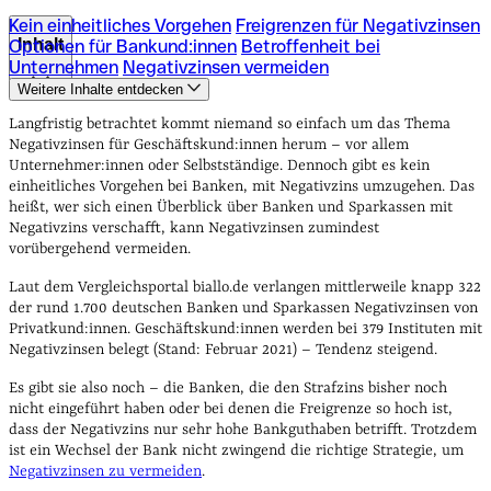
Kein einheitliches Vorgehen
Freigrenzen für Negativzinsen
Inhalt
Optionen für Bankund:innen
Betroffenheit bei
Unternehmen
Negativzinsen vermeiden
Weitere Inhalte entdecken
Kein einheitliches Vorgehen
Freigrenzen für Negativzinsen
Optionen für Bankund:innen
Betroffenheit bei
Langfristig betrachtet kommt niemand so einfach um das Thema
Unternehmen
Negativzinsen vermeiden
Negativzinsen für Geschäftskund:innen herum – vor allem
Unternehmer:innen oder Selbstständige. Dennoch gibt es kein
einheitliches Vorgehen bei Banken, mit Negativzins umzugehen. Das
heißt, wer sich einen Überblick über Banken und Sparkassen mit
Negativzins verschafft, kann Negativzinsen zumindest
vorübergehend vermeiden.
Laut dem Vergleichsportal biallo.de verlangen mittlerweile knapp 322
der rund 1.700 deutschen Banken und Sparkassen Negativzinsen von
Privatkund:innen. Geschäftskund:innen werden bei 379 Instituten mit
Negativzinsen belegt (Stand: Februar 2021) – Tendenz steigend.
Es gibt sie also noch – die Banken, die den Strafzins bisher noch
nicht eingeführt haben oder bei denen die Freigrenze so hoch ist,
dass der Negativzins nur sehr hohe Bankguthaben betrifft. Trotzdem
ist ein Wechsel der Bank nicht zwingend die richtige Strategie, um
Negativzinsen zu vermeiden
.