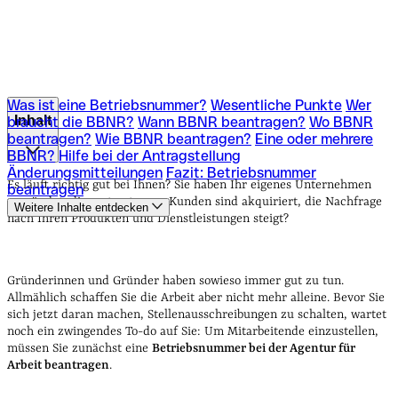
Was ist eine Betriebsnummer?
Wesentliche Punkte
Wer
Inhalt
braucht die BBNR?
Wann BBNR beantragen?
Wo BBNR
beantragen?
Wie BBNR beantragen?
Eine oder mehrere
BBNR?
Hilfe bei der Antragstellung
Was ist eine Betriebsnummer?
Wesentliche Punkte
Wer
Änderungsmitteilungen
Fazit: Betriebsnummer
braucht die BBNR?
Wann BBNR beantragen?
Wo BBNR
Es läuft richtig gut bei Ihnen? Sie haben Ihr eigenes Unternehmen
beantragen
beantragen?
Wie BBNR beantragen?
Eine oder mehrere
gegründet, die ersten treuen Kunden sind akquiriert, die Nachfrage
Weitere Inhalte entdecken
BBNR?
Hilfe bei der Antragstellung
nach Ihren Produkten und Dienstleistungen steigt?
Änderungsmitteilungen
Fazit: Betriebsnummer
beantragen
Gründerinnen und Gründer haben sowieso immer gut zu tun.
Allmählich schaffen Sie die Arbeit aber nicht mehr alleine.
Bevor Sie
sich jetzt daran machen, Stellenausschreibungen zu schalten, wartet
noch ein zwingendes To-do auf Sie: Um Mitarbeitende einzustellen,
müssen Sie zunächst eine
Betriebsnummer bei der Agentur für
Arbeit beantragen
.