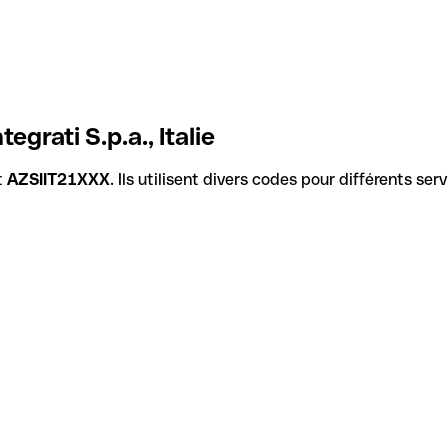
grati S.p.a., Italie
t
AZSIIT21XXX
. Ils utilisent divers codes pour différents se