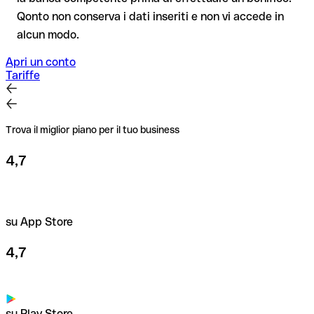
Consiglio
: verifica ogni IBAN prima di un bonifico con il nostro
Qonto non conserva i dati inseriti e non vi accede in
IBAN Checker gratuito, e in caso di dubbio confermalo con il
alcun modo.
destinatario. Questa attenzione è fondamentale soprattutto
per importi elevati o nuovi rapporti commerciali.
Apri un conto
Tariffe
Trova il miglior piano per il tuo business
4,7
su App Store
4,7
su Play Store