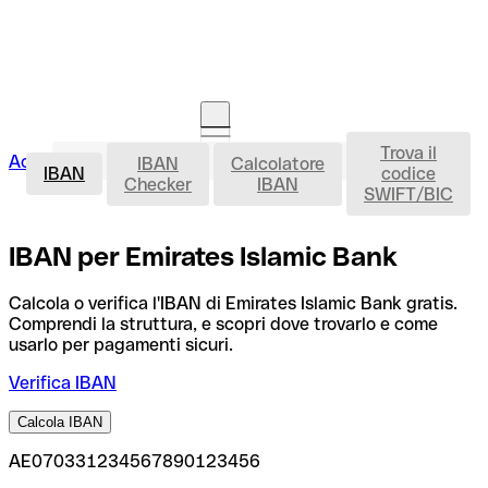
Trova il
IBAN
Accedi
IBAN
Calcolatore
Avvia la procedura
IBAN
codice
Checker
IBAN
SWIFT/BIC
IBAN per Emirates Islamic Bank
Calcola o verifica l'IBAN di Emirates Islamic Bank gratis.
Comprendi la struttura, e scopri dove trovarlo e come
usarlo per pagamenti sicuri.
Verifica IBAN
Calcola IBAN
AE070331234567890123456