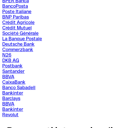
BPER Banca
BancoPosta
Poste Italiane
BNP Paribas
Crédit Agricole
Crédit Mutuel
Société Générale
La Banque Postale
Deutsche Bank
Commerzbank
N26
DKB AG
Postbank
Santander
BBVA
CaixaBank
Banco Sabadell
Bankinter
Barclays
BBVA
Bankinter
Revolut