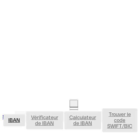
Trouver le
IBAN
Se connecter
Vérificateur
Calculateur
Ouvrir un compte
IBAN
code
de IBAN
de IBAN
SWIFT/BIC