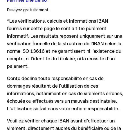
Planifier une démo
un IBAN valide, le virement peut être envoyé vers un autre
Recommandation
: demandez au bénéficiaire de vous
Remarque
compte.
: Pour les virements en devises étrangères (par ex.
confirmer l'IBAN par écrit, surtout pour une nouvelle relation
Essayez gratuitement.
USD, GBP), des frais de change peuvent s'appliquer.
commerciale ou un montant important. L'existence d'un
Renseignez-vous à l'avance auprès de Emirates Islamic Bank
compte ne peut être vérifiée que par Emirates Islamic Bank
*Les vérifications, calculs et informations IBAN
sur les conditions en vigueur.
elle-même ou par un virement test.
Dans ce cas :
fournis sur cette page le sont à titre purement
informatif. Les résultats reposent uniquement sur une
la banque réceptrice doit coopérer au retour des fonds
vérification formelle de la structure de l’IBAN selon la
votre banque peut initier une procédure de rappel sur
norme ISO 13616 et ne garantissent ni l’existence du
demande
compte, ni l’identité du titulaire, ni la réussite d’un
le remboursement n’est pas garanti, surtout si les fonds ont
paiement.
déjà été retirés
pour les virements hors SEPA, la récupération est plus
Qonto décline toute responsabilité en cas de
complexe et peut entraîner des frais
dommages résultant de l’utilisation de ces
informations, notamment en cas de virements erronés,
Recommandation
: vérifiez systématiquement chaque IBAN
avant un virement (via un outil de vérification) et confirmez-le
échoués ou effectués vers un mauvais destinataire.
directement auprès du bénéficiaire en cas de doute. Cette
L’utilisation se fait sous votre entière responsabilité.
précaution est essentielle, en particulier pour des montants
élevés ou de nouvelles relations commerciales.
Veuillez vérifier chaque IBAN avant d’effectuer un
virement, directement auprès du bénéficiaire ou de la