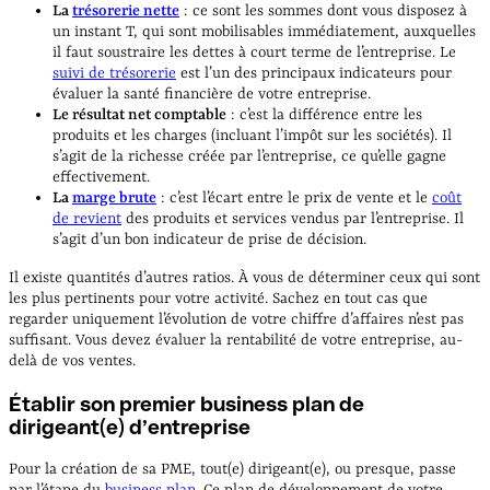
La
trésorerie nette
: ce sont les sommes dont vous disposez à
un instant T, qui sont mobilisables immédiatement, auxquelles
il faut soustraire les dettes à court terme de l’entreprise. Le
suivi de trésorerie
est l’un des principaux indicateurs pour
évaluer la santé financière de votre entreprise.
Le résultat net comptable
: c’est la différence entre les
produits et les charges (incluant l’impôt sur les sociétés). Il
s’agit de la richesse créée par l’entreprise, ce qu’elle gagne
effectivement.
La
marge brute
: c’est l’écart entre le prix de vente et le
coût
de revient
des produits et services vendus par l’entreprise. Il
s’agit d’un bon indicateur de prise de décision.
Il existe quantités d’autres ratios. À vous de déterminer ceux qui sont
les plus pertinents pour votre activité. Sachez en tout cas que
regarder uniquement l’évolution de votre chiffre d’affaires n’est pas
suffisant. Vous devez évaluer la rentabilité de votre entreprise, au-
delà de vos ventes.
Établir son premier business plan de
dirigeant(e) d’entreprise
Pour la création de sa PME, tout(e) dirigeant(e), ou presque, passe
par l’étape du
business plan
. Ce plan de développement de votre