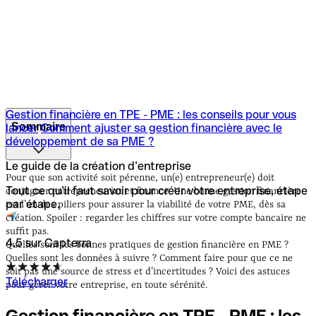
Gestion financière en TPE - PME : les conseils pour vous
Sommaire
lancer
Comment ajuster sa gestion financière avec le
développement de sa PME ?
Gestion financière en TPE - PME : les conseils pour vous
Le guide de la création d’entreprise
lancer
Comment ajuster sa gestion financière avec le
Pour que son activité soit pérenne, un(e) entrepreneur(e) doit
développement de sa PME ?
Tout ce qu’il faut savoir pour créer votre entreprise, étape
conjuguer entrepreneuriat et finance. Une bonne gestion financière
par étape.
est l’un des piliers pour assurer la viabilité de votre PME, dès sa
création. Spoiler : regarder les chiffres sur votre compte bancaire ne
suffit pas.
4.5 sur Capterra
Quelles sont les bonnes pratiques de gestion financière en PME ?
Quelles sont les données à suivre ? Comment faire pour que ce ne
soit pas une source de stress et d’incertitudes ? Voici des astuces
Télécharger
pour gérer votre entreprise, en toute sérénité.
Gestion financière en TPE - PME : les