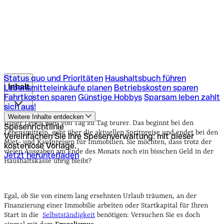
Status quo und Prioritäten
Haushaltsbuch führen
Inhalt
Lebensmitteleinkäufe planen
Betriebskosten sparen
Fahrtkosten sparen
Günstige Hobbys
Sparsam leben zahlt
sich aus!
Status quo und Prioritäten
Haushaltsbuch führen
Weitere Inhalte entdecken
Lebensmitteleinkäufe planen
Betriebskosten sparen
Unser Leben wird von Tag zu Tag teurer. Das beginnt bei den
Spesenrichtlinie
Fahrtkosten sparen
Günstige Hobbys
Sparsam leben zahlt
Lebensmitteln, geht über die aktuellen Spritpreise und endet bei den
Vereinfachen Sie Ihre Spesenverwaltung: mit dieser
sich aus!
Miet- und Kaufpreisen für Immobilien.
Sie möchten, dass trotz der
kostenlose Vorlage.
vielen Ausgaben am Ende des Monats noch ein bisschen Geld in der
Jetzt herunterladen
Haushaltskasse übrig bleibt?
Egal, ob Sie von einem lang ersehnten Urlaub träumen, an der
Finanzierung einer Immobilie arbeiten oder Startkapital für Ihren
Start in die
Selbstständigkeit
benötigen: Versuchen Sie es doch