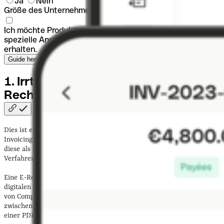
Ja
Nein
Größe des Unternehmens
Ich möchte Produktneuigkeiten und -einblicke sowie
spezielle Angebote und Partnerangebote von Qonto
erhalten.
1. Irrtum: Eine elektronische
Rechnung ist ein PDF in einer
E-Mail
Dies ist eines der häufigsten Missverständnisse zum Thema E-
Invoicing. Wenn Sie eine Rechnung im PDF-Format erstellen und
diese als Anhang in einer E-Mail versenden, dann haben Sie nicht das
Verfahren zur E-Rechnung genutzt.
Eine E-Rechnung ist eine Rechnung, die in einem strukturierten,
digitalen Format vorliegt, das es ermöglicht, die Daten automatisch
von Computersystemen verarbeiten zu lassen. Der Hauptunterschied
zwischen einer PDF- und einer E-Rechnung liegt also darin, dass Sie
einer PDF-Rechnung die Daten selbst entnehmen müssen.