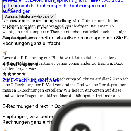
essenziell
3. E-Rechnungspflicht gilt für alle
4. Ab 2025
gilt nur noch E-Rechnung
5. E-Rechnungen sind
aufwendiger
1. E-Rechnung = PDF als E-Mail
2. Teure Software ist
Weitere Inhalte entdecken
essenziell
3. E-Rechnungspflicht gilt für alle
4. Ab 2025
Die
elektronische Rechnungsstellung
wird Unternehmen in den
gilt nur noch E-Rechnung
5. E-Rechnungen sind
nächsten Monaten und Jahren viel beschäftigen. Bei einem so
E-Rechnungen direkt in Qonto
aufwendiger
wichtigen und komplexen Thema entstehen natürlich auch so einige
Empfangen, verarbeiten, visualisieren und speichern Sie E-
Missverständnisse.
Rechnungen ganz einfach!
Bevor die E-Rechnung zur Pflicht wird, ist es daher besonders
wichtig, Fakten und Irrtümer genau voneinander zu trennen. Dazu
4.5 auf Capterra
zählen Fragen wie:
Reicht ein PDF aus, um die E-Rechnungspflicht zu erfüllen? Kann ich
Zur E-Rechnungssoftware
eine E-Rechnung per E-Mail versenden? Und welche Berufsgruppen
müssen E-Rechnungen erstellen?
Wir liefern Antworten auf diese
und weitere Fragen und klären über die häufigsten Irrtümer auf.
E-Rechnungen direkt in Qonto
Empfangen, verarbeiten, visualisieren und speichern Sie E-
Rechnungen ganz einfach!