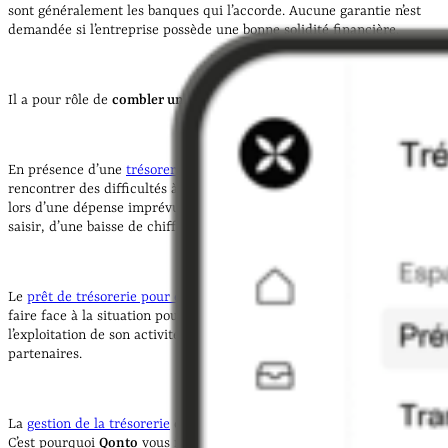
sont généralement les banques qui l’accorde. Aucune garantie n’est
demandée si l’entreprise possède une bonne solidité financière.
Il a pour rôle de
combler un besoin urgent de trésorerie
.
En présence d’une
trésorerie nette
insuffisante, une société peut
rencontrer des difficultés à payer ses dépenses et ses mensualités
lors d’une dépense imprévue, d’une opportunité commerciale à
saisir, d’une baisse de chiffre d’affaires ou d’un client défaillant.
Le
prêt de trésorerie pour entreprises
peut alors lui permettre de
faire face à la situation pour maintenir le bon fonctionnement de
l’exploitation de son activité et conserver la confiance de ses
partenaires.
La
gestion de la trésorerie
de votre entreprise est donc essentielle.
C’est pourquoi
Qonto
vous met à disposition de nombreux outils avec