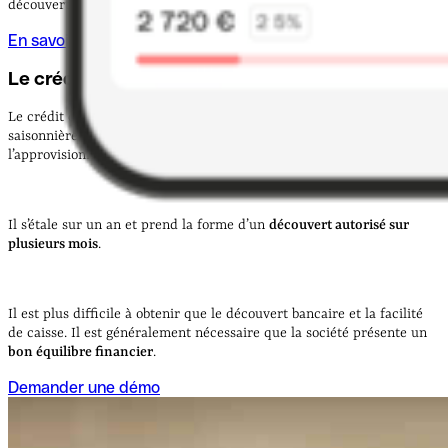
découvert bancaire.
En savoir plus sur la facilité de caisse
Le crédit de campagne
Le crédit de campagne est une
avance de trésorerie
pour les activités
saisonnières. Il permet de faire face au décalage entre
l’approvisionnement et l’activité de l’entreprise.
Il s’étale sur un an et prend la forme d’un
découvert autorisé sur
plusieurs mois
.
Il est plus difficile à obtenir que le découvert bancaire et la facilité
de caisse. Il est généralement nécessaire que la société présente un
bon équilibre financier
.
Demander une démo