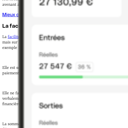
avenant au contrat.
Mieux comprendre le découvert bancaire
La facilité de caisse
La
facilité de caisse
est également une autorisation de découvert,
mais sur une période plus courte que le découvert bancaire (par
exemple 10 ou 15 jours).
Elle est souvent utilisée pour
régler une dépense précise
, comme le
paiement des salaires du personnel ou de la TVA.
Elle ne fait pas toujours l’objet d’un contrat. Elle peut être accordée
verbalement par la banque en présence d'une bonne situation
financière générale.
La somme des intérêts dus est plus élevée que dans le cadre du