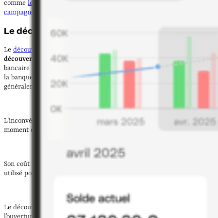
comme
le découvert bancaire
,
la facilité de caisse
et
le crédit de
campagne
.
Le découvert autorisé
Le
découvert bancaire
professionnel est une
autorisation de
découvert
accordée par votre banque. En pratique, le compte
bancaire de l'emprunteur passe débiteur. Son plafond est défini avec
la banque selon les besoins et l’activité de l’entreprise et n’a
généralement pas de limitation de durée dans le mois.
L’inconvénient majeur est que la banque peut le révoquer à tout
moment contre un préavis de 60 jours.
Son coût est assez élevé en raison du paiement d'agios. Il doit être
utilisé pour faire face à un besoin ponctuel et non régulier.
Le découvert bancaire (et son taux) est souvent négocié dès
l’ouverture du compte bancaire et peut être revu en signant un