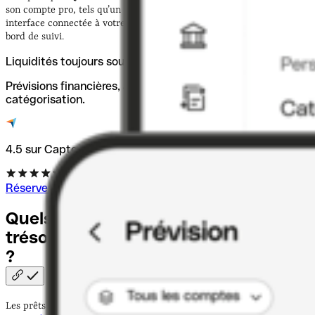
son compte pro, tels qu’un logiciel de création de factures, une
interface connectée à votre outil de comptabilité et des tableaux de
bord de suivi.
Liquidités toujours sous contrôle
Prévisions financières, aperçu des transactions et
catégorisation.
4.5 sur Capterra
Réserver une démo
Quels sont les trois types de crédit de
trésorerie destiné aux professionnels
?
Les prêts de trésorerie peuvent prendre diverses formes de crédit,