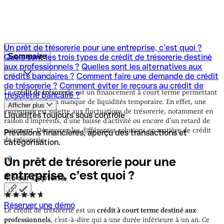
Un prêt de trésorerie pour une entreprise, c’est quoi ?
Sommaire
Quels sont les trois types de crédit de trésorerie destiné
aux professionnels ?
Quelles sont les alternatives aux
crédits bancaires ?
Comment faire une demande de crédit
Un prêt de trésorerie pour une entreprise, c’est quoi ?
de trésorerie ?
Comment éviter le recours au crédit de
Quels sont les trois types de crédit de trésorerie destiné
Le
crédit de trésorerie
est un financement à court terme permettant
trésorerie bancaire ?
aux professionnels ?
Quelles sont les alternatives aux
de faire face à un manque de liquidités temporaire. En effet, une
Afficher plus
crédits bancaires ?
Comment faire une demande de crédit
entreprise est sujette aux fluctuations de trésorerie, notamment en
Liquidités toujours sous contrôle
de trésorerie ?
Comment éviter le recours au crédit de
raison d’imprévus, d’une baisse d’activité ou encore d’un retard de
trésorerie bancaire ?
paiement. Découvrez les différentes solutions en matière de crédit
Prévisions financières, aperçu des transactions et
de trésorerie.
catégorisation.
Un prêt de trésorerie pour une
entreprise, c’est quoi
?
4.5 sur Capterra
Réserver une démo
Le crédit de trésorerie est un
crédit à court terme destiné aux
professionnels
, c’est-à-dire qui a une durée inférieure à un an. Ce