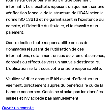
fournis sur cette page le sont à titre purement
informatif. Les résultats reposent uniquement sur une
la banque réceptrice doit coopérer au retour des fonds
vérification formelle de la structure de l’IBAN selon la
votre banque peut initier une procédure de rappel sur
norme ISO 13616 et ne garantissent ni l’existence du
demande
compte, ni l’identité du titulaire, ni la réussite d’un
le remboursement n’est pas garanti, surtout si les fonds ont
paiement.
déjà été retirés
pour les virements hors SEPA, la récupération est plus
Qonto décline toute responsabilité en cas de
complexe et peut entraîner des frais
dommages résultant de l’utilisation de ces
informations, notamment en cas de virements erronés,
Recommandation
: vérifiez systématiquement chaque IBAN
avant un virement (via un outil de vérification) et confirmez-le
échoués ou effectués vers un mauvais destinataire.
directement auprès du bénéficiaire en cas de doute. Cette
L’utilisation se fait sous votre entière responsabilité.
précaution est essentielle, en particulier pour des montants
élevés ou de nouvelles relations commerciales.
Veuillez vérifier chaque IBAN avant d’effectuer un
virement, directement auprès du bénéficiaire ou de la
banque concernée. Qonto ne stocke pas les données
saisies et n’y accède pas manuellement.
Ouvrir un compte