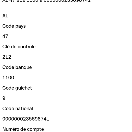
AL 47 212 1100 9 0000000235698741
AL
Code pays
47
Clé de contrôle
212
Code banque
1100
Code guichet
9
Code national
0000000235698741
Numéro de compte