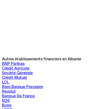
Autres établissements financiers en Albanie
BNP Paribas
Crédit Agricole
Société Générale
Crédit Mutuel
LCL
Bred Banque Populaire
Revolut
Banque De France
N26
Bunq