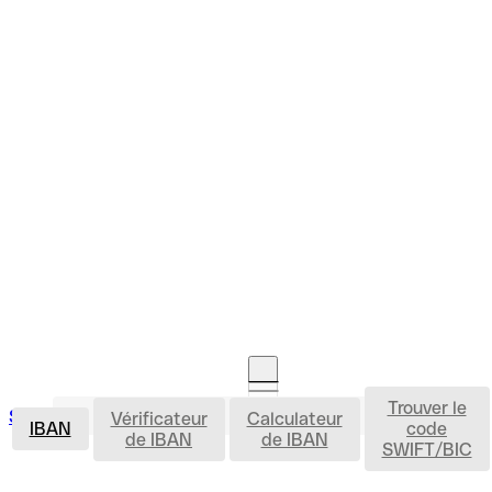
Trouver le
IBAN
Se connecter
Vérificateur
Calculateur
Ouvrir un compte
IBAN
code
de IBAN
de IBAN
SWIFT/BIC