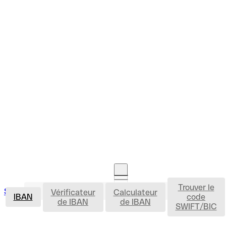
Trouver le
IBAN
Se connecter
Vérificateur
Calculateur
Ouvrir un compte
IBAN
code
de IBAN
de IBAN
SWIFT/BIC