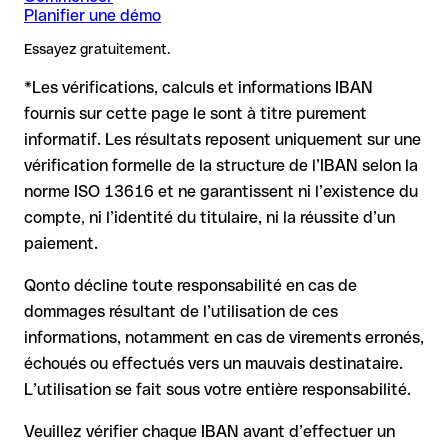
Planifier une démo
un IBAN valide, le virement peut être envoyé vers un autre
Recommandation
: demandez au bénéficiaire de vous
Remarque
compte.
: Pour les virements en devises étrangères (par ex.
confirmer l'IBAN par écrit, surtout pour une nouvelle relation
Essayez gratuitement.
USD, GBP), des frais de change peuvent s'appliquer.
commerciale ou un montant important. L'existence d'un
Renseignez-vous à l'avance auprès de Deutsche Bank Ag sur
compte ne peut être vérifiée que par Deutsche Bank Ag elle-
*Les vérifications, calculs et informations IBAN
les conditions en vigueur.
même ou par un virement test.
Dans ce cas :
fournis sur cette page le sont à titre purement
informatif. Les résultats reposent uniquement sur une
la banque réceptrice doit coopérer au retour des fonds
vérification formelle de la structure de l’IBAN selon la
votre banque peut initier une procédure de rappel sur
norme ISO 13616 et ne garantissent ni l’existence du
demande
compte, ni l’identité du titulaire, ni la réussite d’un
le remboursement n’est pas garanti, surtout si les fonds ont
paiement.
déjà été retirés
pour les virements hors SEPA, la récupération est plus
Qonto décline toute responsabilité en cas de
complexe et peut entraîner des frais
dommages résultant de l’utilisation de ces
informations, notamment en cas de virements erronés,
Recommandation
: vérifiez systématiquement chaque IBAN
avant un virement (via un outil de vérification) et confirmez-le
échoués ou effectués vers un mauvais destinataire.
directement auprès du bénéficiaire en cas de doute. Cette
L’utilisation se fait sous votre entière responsabilité.
précaution est essentielle, en particulier pour des montants
élevés ou de nouvelles relations commerciales.
Veuillez vérifier chaque IBAN avant d’effectuer un