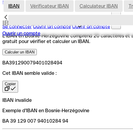
Nederland
IBAN
Vérificateur IBAN
Calculateur IBAN
T
IBAN en Bosnie-Herzégovine
Se connecter
Ouvrir un compte
Ouvrir un compte
Ouvrir un compte
L'IBAN en Bosnie-Herzégovine comprend 20 caractères et suit
gratuit pour vérifier et calculer un IBAN.
Calculer un IBAN
BA391290079401028494
Cet IBAN semble valide :
Copier
IBAN invalide
Exemple d'IBAN en Bosnie-Herzégovine
BA 39 129 007 94010284 94