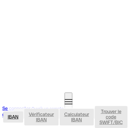
Se connecter
Ouvrir un compte
Trouver le
IBAN
Vérificateur
Calculateur
Ouvrir un compte
IBAN
code
IBAN
IBAN
SWIFT/BIC