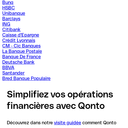
Bunq
HSBC
Unibanque
Barclays
ING
Citibank
Caisse d'Epargne
Crédit Lyonnais
CM - Cic Banques
La Banque Postale
Banque De France
Deutsche Bank
BBVA
Santander
Bred Banque Populaire
Simplifiez vos opérations
financières avec Qonto
Découvrez dans notre
visite guidée
comment Qonto