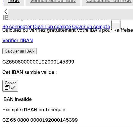
IBAN
Vérificateur de IBAN
Calculateur de IBAN
Nederland
IBAN pour Raiffeisenbank A.S.
Se connecter
Ouvrir un compte
Ouvrir un compte
Calculez ou vérifiez gratuitement votre IBAN pour Raiffeisen
Vérifier l'IBAN
Calculer un IBAN
CZ6508000000192000145399
Cet IBAN semble valide :
Copier
IBAN invalide
Exemple d'IBAN en Tchéquie
CZ 65 0800 0000192000145399