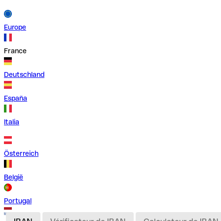
Europe
France
Deutschland
España
Italia
Österreich
België
Portugal