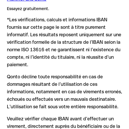
Recommandation
: demandez au bénéficiaire de vous
Remarque
compte.
: Pour les virements en devises étrangères (par ex.
confirmer l'IBAN par écrit, surtout pour une nouvelle relation
Essayez gratuitement.
USD, GBP), des frais de change peuvent s'appliquer.
commerciale ou un montant important. L'existence d'un
Renseignez-vous à l'avance auprès de Banque du Caire sur les
compte ne peut être vérifiée que par Banque du Caire elle-
*Les vérifications, calculs et informations IBAN
conditions en vigueur.
même ou par un virement test.
Dans ce cas :
fournis sur cette page le sont à titre purement
informatif. Les résultats reposent uniquement sur une
la banque réceptrice doit coopérer au retour des fonds
vérification formelle de la structure de l’IBAN selon la
votre banque peut initier une procédure de rappel sur
norme ISO 13616 et ne garantissent ni l’existence du
demande
compte, ni l’identité du titulaire, ni la réussite d’un
le remboursement n’est pas garanti, surtout si les fonds ont
paiement.
déjà été retirés
pour les virements hors SEPA, la récupération est plus
Qonto décline toute responsabilité en cas de
complexe et peut entraîner des frais
dommages résultant de l’utilisation de ces
informations, notamment en cas de virements erronés,
Recommandation
: vérifiez systématiquement chaque IBAN
avant un virement (via un outil de vérification) et confirmez-le
échoués ou effectués vers un mauvais destinataire.
directement auprès du bénéficiaire en cas de doute. Cette
L’utilisation se fait sous votre entière responsabilité.
précaution est essentielle, en particulier pour des montants
élevés ou de nouvelles relations commerciales.
Veuillez vérifier chaque IBAN avant d’effectuer un
virement, directement auprès du bénéficiaire ou de la