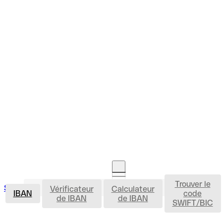
Trouver le
IBAN
Se connecter
Vérificateur
Calculateur
Ouvrir un compte
IBAN
code
de IBAN
de IBAN
SWIFT/BIC