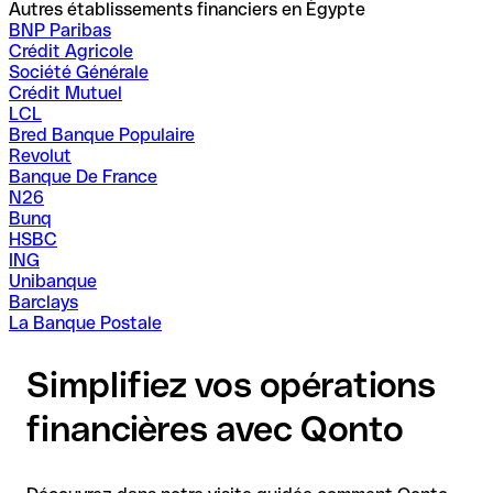
Autres établissements financiers en Égypte
BNP Paribas
Crédit Agricole
Société Générale
Crédit Mutuel
LCL
Bred Banque Populaire
Revolut
Banque De France
N26
Bunq
HSBC
ING
Unibanque
Barclays
La Banque Postale
Simplifiez vos opérations
financières avec Qonto