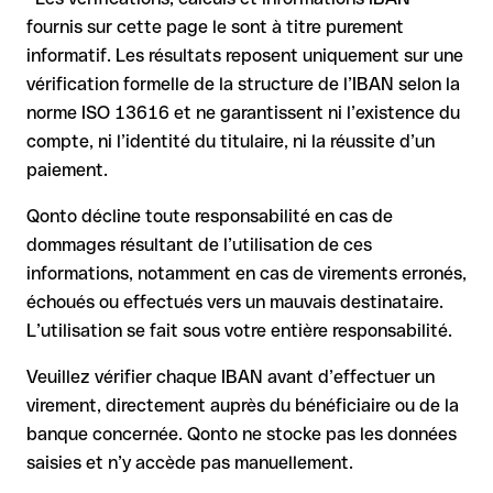
sur les conditions en vigueur.
même ou par un virement test.
Dans ce cas :
fournis sur cette page le sont à titre purement
informatif. Les résultats reposent uniquement sur une
la banque réceptrice doit coopérer au retour des fonds
vérification formelle de la structure de l’IBAN selon la
votre banque peut initier une procédure de rappel sur
norme ISO 13616 et ne garantissent ni l’existence du
demande
compte, ni l’identité du titulaire, ni la réussite d’un
le remboursement n’est pas garanti, surtout si les fonds ont
paiement.
déjà été retirés
pour les virements hors SEPA, la récupération est plus
Qonto décline toute responsabilité en cas de
complexe et peut entraîner des frais
dommages résultant de l’utilisation de ces
informations, notamment en cas de virements erronés,
Recommandation
: vérifiez systématiquement chaque IBAN
avant un virement (via un outil de vérification) et confirmez-le
échoués ou effectués vers un mauvais destinataire.
directement auprès du bénéficiaire en cas de doute. Cette
L’utilisation se fait sous votre entière responsabilité.
précaution est essentielle, en particulier pour des montants
élevés ou de nouvelles relations commerciales.
Veuillez vérifier chaque IBAN avant d’effectuer un
virement, directement auprès du bénéficiaire ou de la
banque concernée. Qonto ne stocke pas les données
saisies et n’y accède pas manuellement.