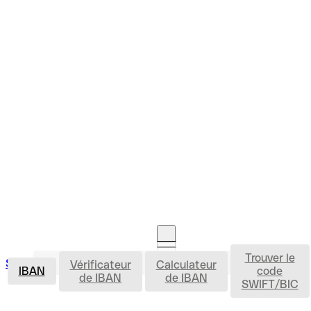
Trouver le
IBAN
Se connecter
Vérificateur
Calculateur
Ouvrir un compte
IBAN
code
de IBAN
de IBAN
SWIFT/BIC