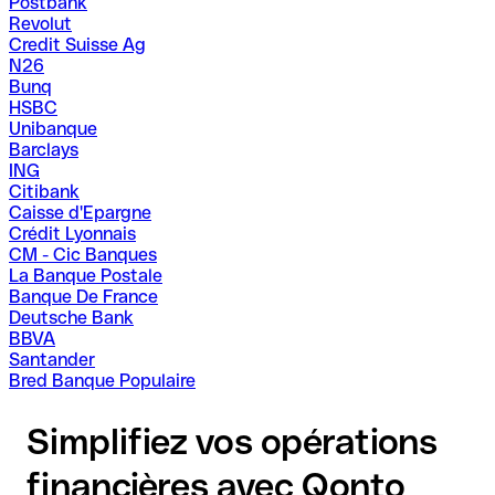
Postbank
Revolut
Credit Suisse Ag
N26
Bunq
HSBC
Unibanque
Barclays
ING
Citibank
Caisse d'Epargne
Crédit Lyonnais
CM - Cic Banques
La Banque Postale
Banque De France
Deutsche Bank
BBVA
Santander
Bred Banque Populaire
Simplifiez vos opérations
financières avec Qonto