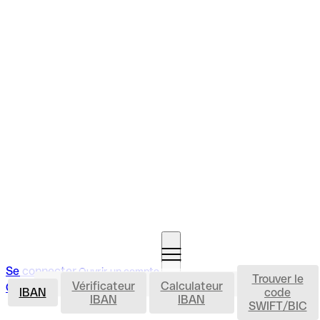
Se connecter
Ouvrir un compte
Trouver le
IBAN
Vérificateur
Calculateur
Ouvrir un compte
IBAN
code
IBAN
IBAN
SWIFT/BIC