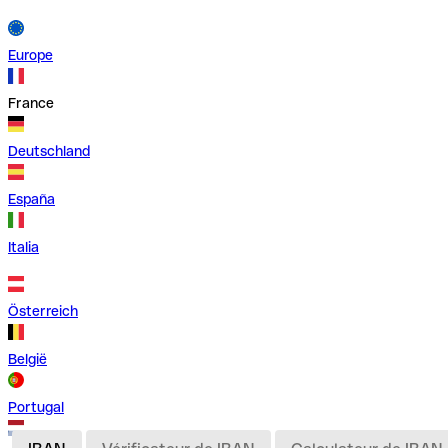
Europe
France
Deutschland
España
Italia
Österreich
België
Portugal