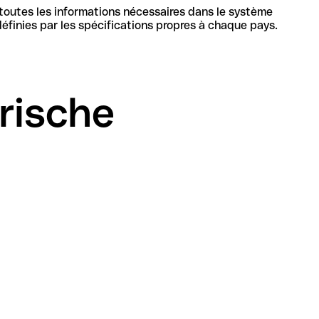
 toutes les informations nécessaires dans le système
bancaire en Allemagne pour identifier de manière unique la banque et le compte, sa structure et sa longueur sont définies par les spécifications propres à chaque pays.
rische