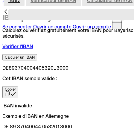
IBAN
Vérificateur de IBAN
Calculateur de IBAN
Nederland
IBAN pour Bayerische Landesbank, 
Se connecter
Ouvrir un compte
Ouvrir un compte
Calculez ou vérifiez gratuitement votre IBAN pour Bayerisc
sécurisés.
Vérifier l'IBAN
Calculer un IBAN
DE89370400440532013000
Cet IBAN semble valide :
Copier
IBAN invalide
Exemple d'IBAN en Allemagne
DE 89 37040044 0532013000