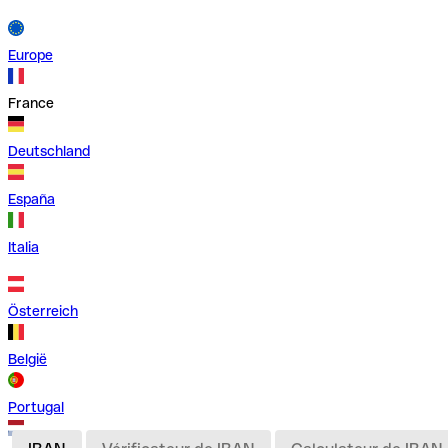
Europe
France
Deutschland
España
Italia
Österreich
België
Portugal