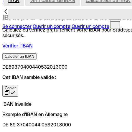
IBAN
Vérificateur de IBAN
Calculateur de IBAN
Nederland
IBAN pour Stadtsparkasse Duesseldo
Se connecter
Ouvrir un compte
Ouvrir un compte
Calculez ou vérifiez gratuitement votre IBAN pour Stadtspar
sécurisés.
Vérifier l'IBAN
Calculer un IBAN
DE89370400440532013000
Cet IBAN semble valide :
Copier
IBAN invalide
Exemple d'IBAN en Allemagne
DE 89 37040044 0532013000