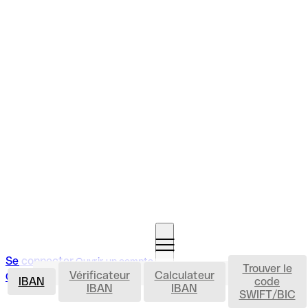
Se connecter
Ouvrir un compte
Trouver le
IBAN
Vérificateur
Calculateur
Ouvrir un compte
IBAN
code
IBAN
IBAN
SWIFT/BIC