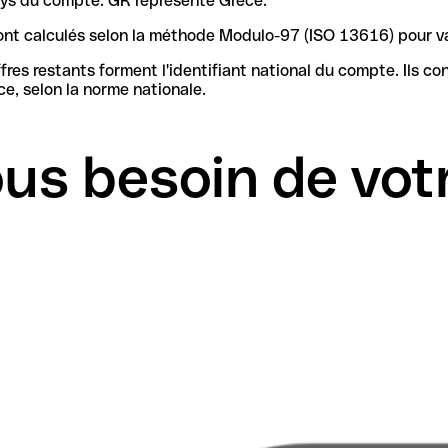
pays du compte. GR représente Grèce.
4 sont calculés selon la méthode Modulo-97 (ISO 13616) pour 
iant national du compte. Ils contiennent les informations nécessaires pour identifier la
e, selon la norme nationale.
us besoin de vot