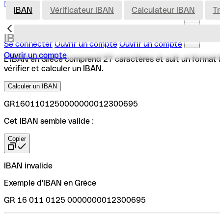
Nederland
IBAN
Vérificateur IBAN
Calculateur IBAN
T
IBAN en Grèce
Se connecter
Ouvrir un compte
Ouvrir un compte
Ouvrir un compte
L'IBAN en Grèce comprend 27 caractères et suit un format fix
vérifier et calculer un IBAN.
Calculer un IBAN
GR1601101250000000012300695
Cet IBAN semble valide :
Copier
IBAN invalide
Exemple d'IBAN en Grèce
GR 16 011 0125 0000000012300695