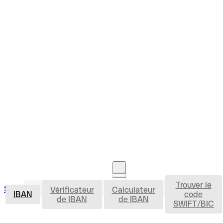
Trouver le
IBAN
Se connecter
Vérificateur
Calculateur
Ouvrir un compte
IBAN
code
de IBAN
de IBAN
SWIFT/BIC