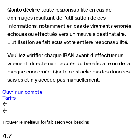
pour les virements hors SEPA, la récupération est plus
Qonto décline toute responsabilité en cas de
complexe et peut entraîner des frais
dommages résultant de l’utilisation de ces
informations, notamment en cas de virements erronés,
Recommandation
: vérifiez systématiquement chaque IBAN
avant un virement (via un outil de vérification) et confirmez-le
échoués ou effectués vers un mauvais destinataire.
directement auprès du bénéficiaire en cas de doute. Cette
L’utilisation se fait sous votre entière responsabilité.
précaution est essentielle, en particulier pour des montants
élevés ou de nouvelles relations commerciales.
Veuillez vérifier chaque IBAN avant d’effectuer un
virement, directement auprès du bénéficiaire ou de la
banque concernée. Qonto ne stocke pas les données
saisies et n’y accède pas manuellement.
Ouvrir un compte
Tarifs
Trouver le meilleur forfait selon vos besoins
4.7