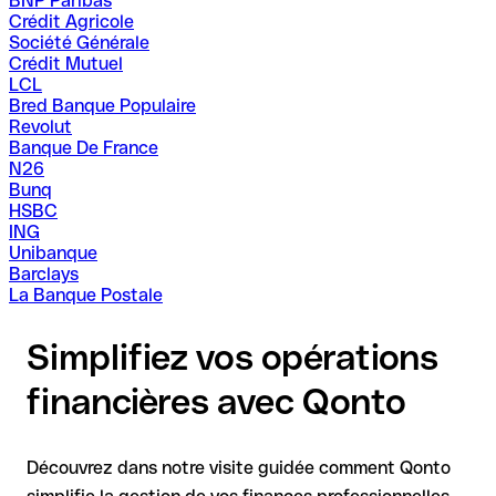
BNP Paribas
Crédit Agricole
Société Générale
Crédit Mutuel
LCL
Bred Banque Populaire
Revolut
Banque De France
N26
Bunq
HSBC
ING
Unibanque
Barclays
La Banque Postale
Simplifiez vos opérations
financières avec Qonto
Découvrez dans notre visite guidée comment Qonto