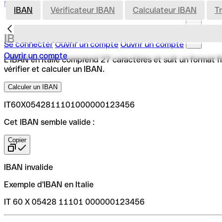
Nederland
IBAN
Vérificateur IBAN
Calculateur IBAN
T
IBAN en Italie
Se connecter
Ouvrir un compte
Ouvrir un compte
Ouvrir un compte
L'IBAN en Italie comprend 27 caractères et suit un format fi
vérifier et calculer un IBAN.
Calculer un IBAN
IT60X0542811101000000123456
Cet IBAN semble valide :
Copier
IBAN invalide
Exemple d'IBAN en Italie
IT 60 X 05428 11101 000000123456